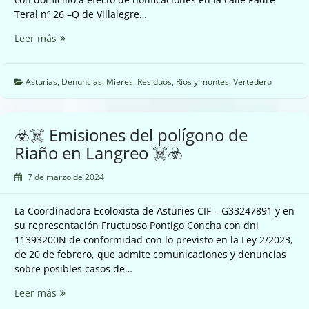
Teral nº 26 –Q de Villalegre…
☣️
Leer más
Vertedero
de
Ujo
Asturias
,
Denuncias
,
Mieres
,
Residuos
,
Ríos y montes
,
Vertedero
en
Mieres
☣️
☣️☠️ Emisiones del polígono de
Riaño en Langreo ☠️☣️
7 de marzo de 2024
La Coordinadora Ecoloxista de Asturies CIF – G33247891 y en
su representación Fructuoso Pontigo Concha con dni
11393200N de conformidad con lo previsto en la Ley 2/2023,
de 20 de febrero, que admite comunicaciones y denuncias
sobre posibles casos de…
☣️☠️
Leer más
Emisiones