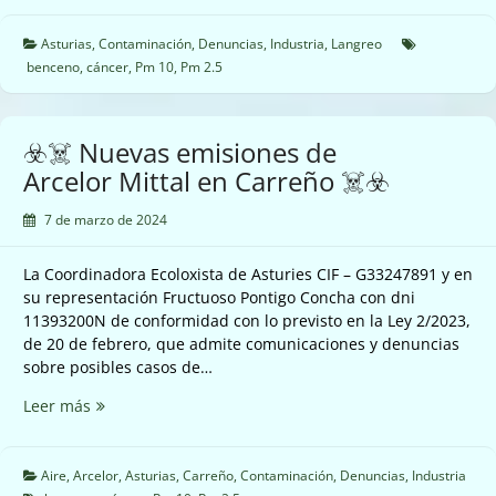
del
polígono
Asturias
,
Contaminación
,
Denuncias
,
Industria
,
Langreo
de
benceno
,
cáncer
,
Pm 10
,
Pm 2.5
Riaño
en
Langreo
☣️☠️ Nuevas emisiones de
☠️☣️
Arcelor Mittal en Carreño ☠️☣️
7 de marzo de 2024
La Coordinadora Ecoloxista de Asturies CIF – G33247891 y en
su representación Fructuoso Pontigo Concha con dni
11393200N de conformidad con lo previsto en la Ley 2/2023,
de 20 de febrero, que admite comunicaciones y denuncias
sobre posibles casos de…
☣️☠️
Leer más
Nuevas
emisiones
de
Aire
,
Arcelor
,
Asturias
,
Carreño
,
Contaminación
,
Denuncias
,
Industria