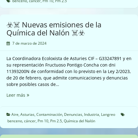
Arcelor
benceno
,
cáncer
,
Pm 10
,
Pm 2.5
Mittal
en
Carreño
☣️☠️ Nuevas emisiones de la
☠️☣️
Química del Nalón ☠️☣️
7 de marzo de 2024
La Coordinadora Ecoloxista de Asturies CIF – G33247891 y en
su representación Fructuoso Pontigo Concha con dni
11393200N de conformidad con lo previsto en la Ley 2/2023,
de 20 de febrero, que admite comunicaciones y denuncias
sobre posibles casos de…
☣️☠️
Leer más
Nuevas
emisiones
de
Aire
,
Asturias
,
Contaminación
,
Denuncias
,
Industria
,
Langreo
la
benceno
,
cáncer
,
Pm 10
,
Pm 2.5
,
Química del Nalón
Química
del