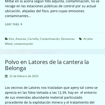
Mittal en la acería según foto adjunta, contaminación, no se
recoge en las estaciones públicas de control por su actual
ubicación, alejadas del foco, pero cuyas emisiones
contaminantes…
Emisiones
Leer más
de
ArcelorMittal
en
Aire
,
Asturias
,
Carreño
,
Contaminación
,
Denuncias
Arcelor
Carreño
Mittal
,
contaminación
Polvo en Latores de la cantera la
Belonga
22 de febrero de 2023
Los vecinos de Latores nos trasladan que ayery tal como se
aprecia en las fotos tomada a las 12,39, hay en el entorno
de sus viviendas abundante material particulado
procedente de la explotación minera y el tratamiento del