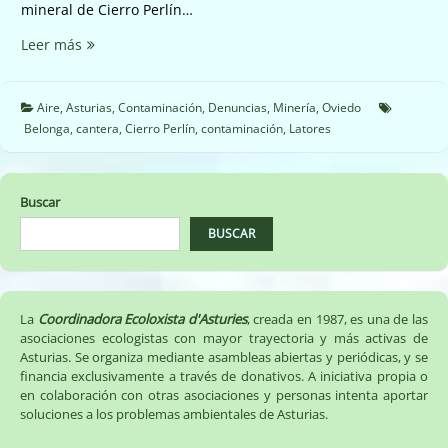
mineral de Cierro Perlín…
Polvo
Leer más
en
Latores
de
Aire
,
Asturias
,
Contaminación
,
Denuncias
,
Minería
,
Oviedo
la
Belonga
,
cantera
,
Cierro Perlín
,
contaminación
,
Latores
cantera
la
Belonga
Buscar
BUSCAR
La
Coordinadora Ecoloxista d'Asturies
, creada en 1987, es una de las
asociaciones ecologistas con mayor trayectoria y más activas de
Asturias. Se organiza mediante asambleas abiertas y periódicas, y se
financia exclusivamente a través de donativos. A iniciativa propia o
en colaboración con otras asociaciones y personas intenta aportar
soluciones a los problemas ambientales de Asturias.