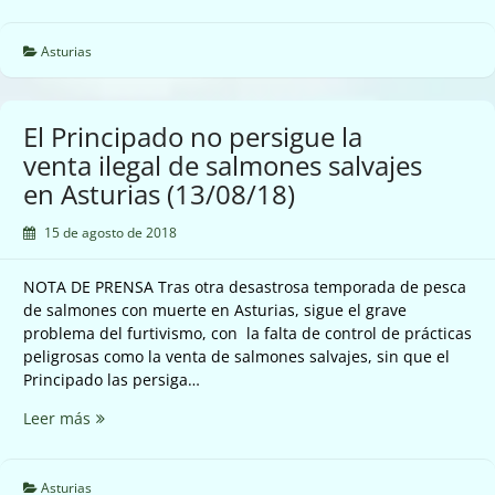
emisiones
Industrias
Doy
Asturias
en
Trubia
(08/08/18)
El Principado no persigue la
venta ilegal de salmones salvajes
en Asturias (13/08/18)
15 de agosto de 2018
NOTA DE PRENSA Tras otra desastrosa temporada de pesca
de salmones con muerte en Asturias, sigue el grave
problema del furtivismo, con la falta de control de prácticas
peligrosas como la venta de salmones salvajes, sin que el
Principado las persiga…
El
Leer más
Principado
no
persigue
Asturias