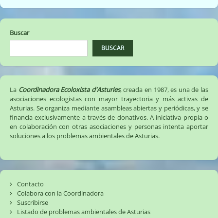
la
venta
ilegal
Buscar
de
salmones
BUSCAR
salvajes
en
Asturias
(13/08/18)
La
Coordinadora Ecoloxista d'Asturies
, creada en 1987, es una de las
asociaciones ecologistas con mayor trayectoria y más activas de
Asturias. Se organiza mediante asambleas abiertas y periódicas, y se
financia exclusivamente a través de donativos. A iniciativa propia o
en colaboración con otras asociaciones y personas intenta aportar
soluciones a los problemas ambientales de Asturias.
Contacto
Colabora con la Coordinadora
Suscribirse
Listado de problemas ambientales de Asturias