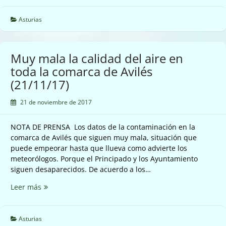
día
sigue
Asturias
disparada
la
contaminación
Muy mala la calidad del aire en
en
toda la comarca de Avilés
Siero
(21/11/17)
y
subiendo
21 de noviembre de 2017
(21/11/17)
NOTA DE PRENSA Los datos de la contaminación en la
comarca de Avilés que siguen muy mala, situación que
puede empeorar hasta que llueva como advierte los
meteorólogos. Porque el Principado y los Ayuntamiento
siguen desaparecidos. De acuerdo a los…
Muy
Leer más
mala
la
calidad
Asturias