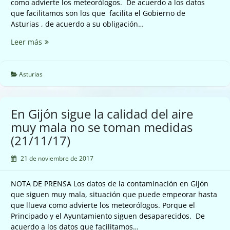
como advierte los meteorólogos. De acuerdo a los datos
que facilitamos son los que facilita el Gobierno de
Asturias , de acuerdo a su obligación…
En
Leer más
alerta
por
la
Asturias
contaminación
en
las
En Gijón sigue la calidad del aire
Cuencas
muy mala no se toman medidas
(21/11/17)
(21/11/17)
21 de noviembre de 2017
NOTA DE PRENSA Los datos de la contaminación en Gijón
que siguen muy mala, situación que puede empeorar hasta
que llueva como advierte los meteorólogos. Porque el
Principado y el Ayuntamiento siguen desaparecidos. De
acuerdo a los datos que facilitamos…