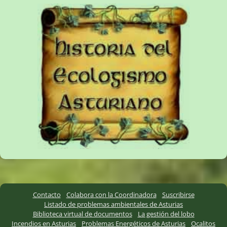
Contacto
Colabora con la Coordinadora
Suscribirse
Listado de problemas ambientales de Asturias
Biblioteca virtual de documentos
La gestión del lobo
Incendios en Asturias
Problemas Energéticos de Asturias
Ocalitos