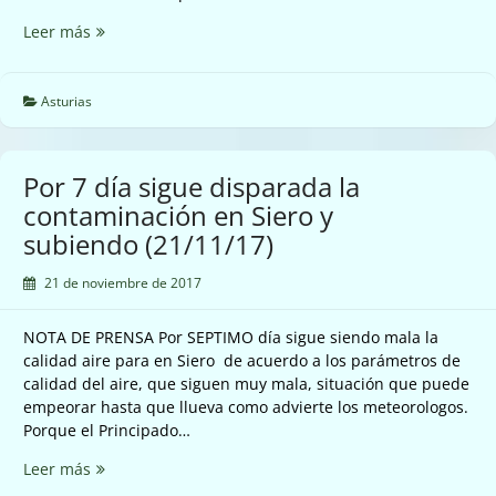
En
Leer más
Gijón
sigue
la
Asturias
calidad
del
aire
Por 7 día sigue disparada la
muy
contaminación en Siero y
mala
subiendo (21/11/17)
no
se
21 de noviembre de 2017
toman
medidas
(21/11/17)
NOTA DE PRENSA Por SEPTIMO día sigue siendo mala la
calidad aire para en Siero de acuerdo a los parámetros de
calidad del aire, que siguen muy mala, situación que puede
empeorar hasta que llueva como advierte los meteorologos.
Porque el Principado…
Por
Leer más
7