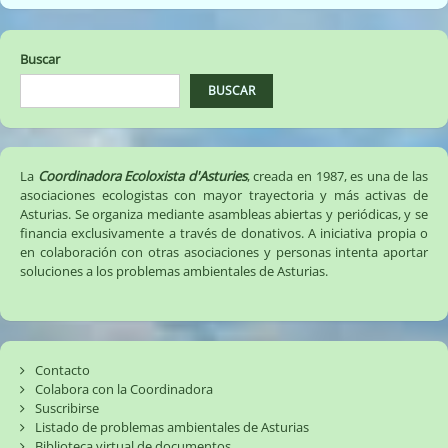
del
aire
en
Buscar
toda
la
BUSCAR
comarca
de
Avilés
(21/11/17)
La
Coordinadora Ecoloxista d'Asturies
, creada en 1987, es una de las
asociaciones ecologistas con mayor trayectoria y más activas de
Asturias. Se organiza mediante asambleas abiertas y periódicas, y se
financia exclusivamente a través de donativos. A iniciativa propia o
en colaboración con otras asociaciones y personas intenta aportar
soluciones a los problemas ambientales de Asturias.
Contacto
Colabora con la Coordinadora
Suscribirse
Listado de problemas ambientales de Asturias
Biblioteca virtual de documentos