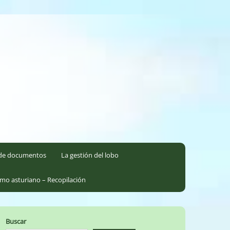
l de documentos
La gestión del lobo
smo asturiano – Recopilación
Buscar