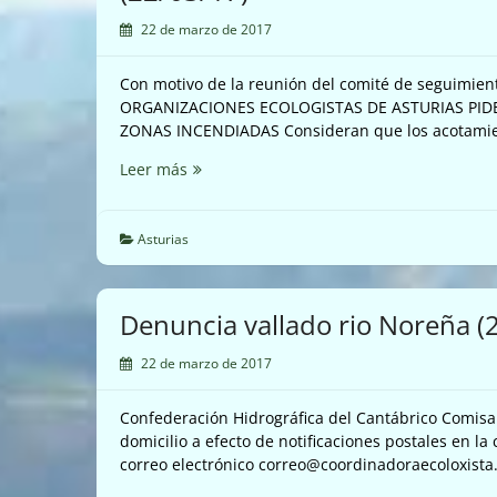
22 de marzo de 2017
Con motivo de la reunión del comité de seguimient
ORGANIZACIONES ECOLOGISTAS DE ASTURIAS PID
ZONAS INCENDIADAS Consideran que los acotamien
Organizaciones
Leer más
ecologistas
de
Asturias
Asturias
piden
que
no
Denuncia vallado rio Noreña (
se
eliminen
22 de marzo de 2017
los
acotamientos
Confederación Hidrográfica del Cantábrico Comisa
de
domicilio a efecto de notificaciones postales en la c
las
correo electrónico correo@coordinadoraecoloxista.
zonas
incendiadas