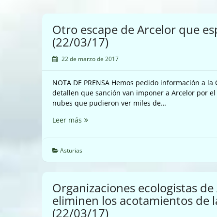
Otro escape de Arcelor que e
(22/03/17)
22 de marzo de 2017
NOTA DE PRENSA Hemos pedido información a la C
detallen que sanción van imponer a Arcelor por el
nubes que pudieron ver miles de…
Otro
Leer más
escape
de
Arcelor
Asturias
que
esperemos
que
Organizaciones ecologistas de
tenga
eliminen los acotamientos de 
sanción
(22/03/17)
(22/03/17)