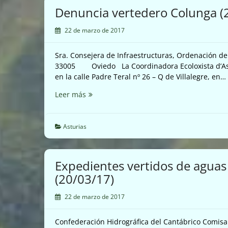
que
Denuncia vertedero Colunga (
contaminan
(21/03/17)
22 de marzo de 2017
Sra. Consejera de Infraestructuras, Ordenación de
33005 Oviedo La Coordinadora Ecoloxista d’Asturi
en la calle Padre Teral nº 26 – Q de Villalegre, en…
Denuncia
Leer más
vertedero
Colunga
(20/03/17)
Asturias
Expedientes vertidos de aguas
(20/03/17)
22 de marzo de 2017
Confederación Hidrográfica del Cantábrico Comisa