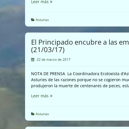
Denuncia
Leer más
(22/03/17)
vallado
rio
Noreña
Asturias
(21/03/17)
El Principado encubre a las 
(21/03/17)
22 de marzo de 2017
NOTA DE PRENSA La Coordinadora Ecoloxista d’Astu
Asturies de las razones porque no se cogieron mue
produjeron la muerte de centenares de peces, es
El
Leer más
Principado
encubre
a
Asturias
las
empresas