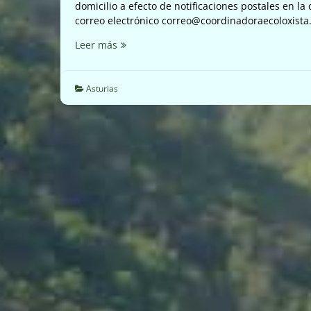
domicilio a efecto de notificaciones postales en la c
correo electrónico correo@coordinadoraecoloxista.
Expedientes
Leer más
vertidos
de
aguas
Asturias
de
Prefabricados
Cudillero
(20/03/17)