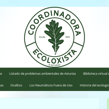
'Asturies
se
Listado de problemas ambientales de Asturias
Biblioteca virtua
ias
Ocalitos
Los Neumáticos Fuera de Uso
Historia del ecologi