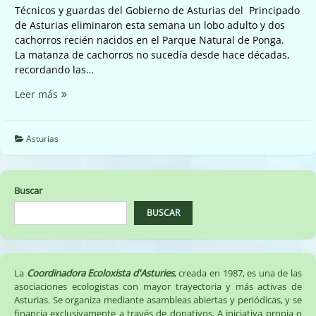
Técnicos y guardas del Gobierno de Asturias del Principado
de Asturias eliminaron esta semana un lobo adulto y dos
cachorros recién nacidos en el Parque Natural de Ponga.
La matanza de cachorros no sucedía desde hace décadas,
recordando las…
El
Leer más
Principado
de
Asturias
Asturias
mata
una
camada
Buscar
de
cachorros
BUSCAR
de
lobo
recién
nacidos
La
Coordinadora Ecoloxista d'Asturies
, creada en 1987, es una de las
en
asociaciones ecologistas con mayor trayectoria y más activas de
Asturias. Se organiza mediante asambleas abiertas y periódicas, y se
el
financia exclusivamente a través de donativos. A iniciativa propia o
Parque