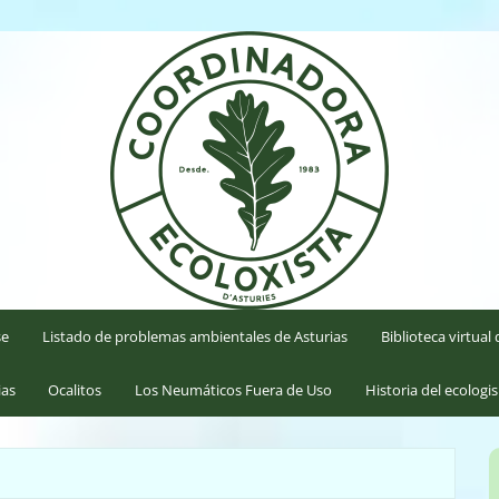
'Asturies
se
Listado de problemas ambientales de Asturias
Biblioteca virtua
ias
Ocalitos
Los Neumáticos Fuera de Uso
Historia del ecologi