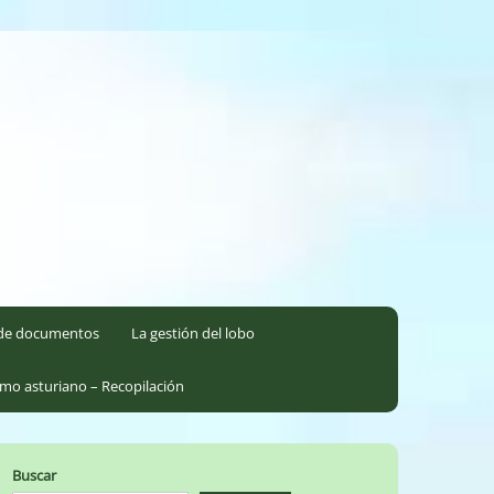
l de documentos
La gestión del lobo
smo asturiano – Recopilación
Buscar