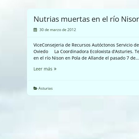
Nutrias muertas en el río Niso
30 de marzo de 2012
ViceConsejeria de Recursos Autóctonos Servicio 
Oviedo La Coordinadora Ecoloxista d’Asturies. T
en el río Nison en Pola de Allande el pasado 7 de…
Nutrias
Leer más
muertas
en
el
Asturias
río
Nison.