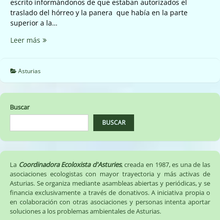
escrito informándonos de que estaban autorizados el
traslado del hórreo y la panera que había en la parte
superior a la…
Daños
Leer más
en
los
horreos
Asturias
en
la
cantera
Buscar
la
Atalaya.
BUSCAR
La
Coordinadora Ecoloxista d'Asturies
, creada en 1987, es una de las
asociaciones ecologistas con mayor trayectoria y más activas de
Asturias. Se organiza mediante asambleas abiertas y periódicas, y se
financia exclusivamente a través de donativos. A iniciativa propia o
en colaboración con otras asociaciones y personas intenta aportar
soluciones a los problemas ambientales de Asturias.