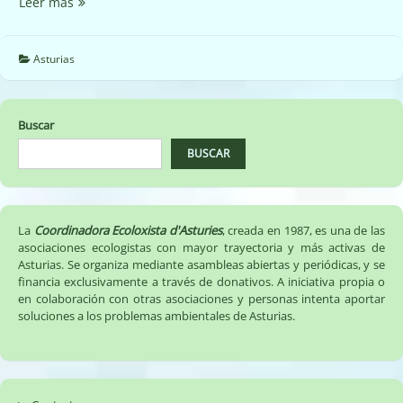
Restauración
Leer más
ambiental
de
las
Asturias
marismas
del
río
Buscar
Sella.
BUSCAR
La
Coordinadora Ecoloxista d'Asturies
, creada en 1987, es una de las
asociaciones ecologistas con mayor trayectoria y más activas de
Asturias. Se organiza mediante asambleas abiertas y periódicas, y se
financia exclusivamente a través de donativos. A iniciativa propia o
en colaboración con otras asociaciones y personas intenta aportar
soluciones a los problemas ambientales de Asturias.