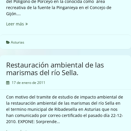
del Polígono de Porceyo en la conocida como área
recreativa de la fuente la Pinganieya en el Concejo de
Gijón….
Vertido
Leer más
en
el
río
Asturias
Bustio
a
la
Restauración ambiental de las
altura
marismas del río Sella.
del
Polígono
17 de enero de 2011
de
Porceyo.
Con motivo del tramite de estudio de impacto ambiental de
la restauración ambiental de las marismas del río Sella en
el termino municipal de Ribadesella en Asturias que nos
han comunicado por correo certificado el pasado día 22-12-
2010. EXPONE: Sorprende…