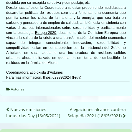
decidida por su recogida selectiva y compostaje, etc..
Desde hace años en la Coordinadora se están proponiendo medidas para
desarrollar políticas de residuos cero para
fomentar una economía que
permita cerrar los ciclos de la materia y la energía, que sea baja en
carbono y generadora de empleo de calidad
,
también está en sintonía con
varias directrices internacionales sobre sostenibilidad y particularmente
con la estrategia
Europa 2020
, documento de la Comisión Europea que
vincula la salida de la crisis a una transformación del modelo económico
,
capaz de integrar conocimiento, innovación
sostenibilidad y
,
competitividad
están en contraposición con la insistencia
del Gobierno
Asturiano
en sacar adelante una incineradora de residuos sólidos
urbanos,
ahora disfrazado en quemar
los
en forma de combustible de
residuos en la térmica de Mieres.
Coordinadora Ecoloxista d’Asturies
Para más información, tfnos. 629892624 (Fruti)
Asturias
Navegación
Nuevas emisiones
Alegaciones alcance cantera
Industrias Doy (16/05/2021)
Solapeña 2021 (18/05/2021)
de
entradas