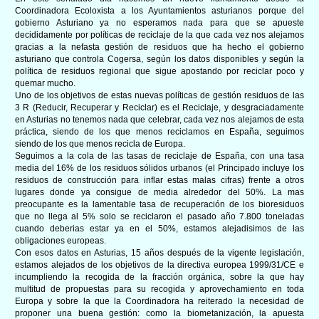
Coordinadora Ecoloxista a los Ayuntamientos asturianos porque del
gobierno Asturiano ya no esperamos nada para que se apueste
decididamente por políticas de reciclaje de la que cada vez nos alejamos
gracias a la nefasta gestión de residuos que ha hecho
el gobierno
asturiano
que
control
a
Cogersa, según los datos disponibles y según la
política de residuos regional que s
igue apostando por reciclar poco y
quemar mucho.
Uno de los objetivos de estas nuevas políticas de gestión residuos de las
3 R (Reducir, Recuperar y Reciclar) es el Reciclaje, y desgraciadamente
en Asturias no tenemos nada que celebrar, cada vez nos alejamos de esta
práctica, siendo de los que menos reciclamos en España, seguimos
siendo de los que menos recicla de Europa.
Seguimos a la cola de las tasas de reciclaje de España, con una tasa
media del 16% de los residuos sólidos urbanos (el Principado incluye los
residuos de construcción para inflar estas malas cifras) frente a otros
lugares donde ya consigue de media alrededor del 50%. La mas
preocupante es la lamentable tasa de recuperación de los bioresiduos
que no llega al 5% solo se reciclaron el pasado año 7.800 toneladas
cuando deberias estar ya en el 50%, estamos alejadisimos de las
obligaciones europeas.
Con esos datos en Asturias,
15
años después de la vigente legislación,
estamos
alejados
de los objetivos de la directiva europea 1999/31/CE e
incumpliendo la recogida de la fracción orgánica, sobre la que hay
multitud de propuestas para su recogida y aprovechamiento en toda
Europa y sobre la que la Coordinadora ha reiterado la necesidad de
proponer una buena gestión: como la biometanización, la apuesta