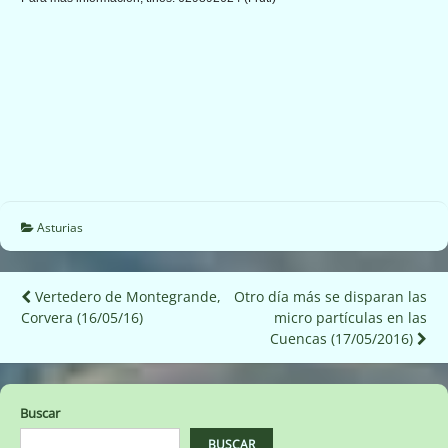
Asturias
Navegación
Vertedero de Montegrande,
Otro día más se disparan las
Corvera (16/05/16)
micro partículas en las
de
Cuencas (17/05/2016)
entradas
Buscar
BUSCAR