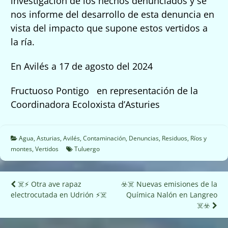
investigación de los hechos denunciados y se
nos informe del desarrollo de esta denuncia en
vista del impacto que supone estos
vertidos a
la ría.
En Avilés a 17 de agosto del 2024
Fructuoso Pontigo en representación de la
Coordinadora Ecoloxista d’Asturies
Agua
,
Asturias
,
Avilés
,
Contaminación
,
Denuncias
,
Residuos
,
Ríos y
montes
,
Vertidos
Tuluergo
Navegación
☠️⚡ Otra ave rapaz
☣️☠️ Nuevas emisiones de la
electrocutada en Udrión ⚡☠️
Química Nalón en Langreo
de
☠️☣️
entradas