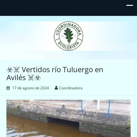
Coordinadora Ecoloxista
d'Asturies
☣️☠️ Vertidos río Tuluergo en
Avilés ☠️☣️
17 de agosto de 2024
Coordinadora