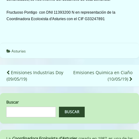
Fructuoso Pontigo con DNI 11393200 N en representación de la
Coordinadora Ecoloxista d'Asturies con el CIF G33247891
Asturias
Navegación
Emisiones Industrias Doy
Emisiones Quimica en Ciaño
(09/05/19)
(10/05/19)
de
entradas
Buscar
BUSCAR
La
Coordinadora Ecoloxista d'Asturies
, creada en 1987, es una de las