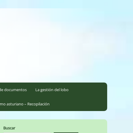
l de documentos
La gestión del lobo
smo asturiano – Recopilación
Buscar