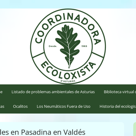
'Asturies
se
Listado de problemas ambientales de Asturias
Biblioteca virtua
ias
Ocalitos
Los Neumáticos Fuera de Uso
Historia del ecologi
les en Pasadina en Valdés