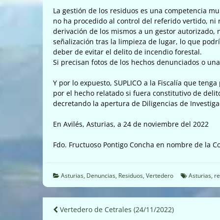
La gestión de los residuos es una competencia mun
no ha procedido al control del referido vertido, ni 
derivación de los mismos a un gestor autorizado, 
señalización tras la limpieza de lugar, lo que pod
deber de evitar el delito de incendio forestal.
Si precisan fotos de los hechos denunciados o una
Y por lo expuesto, SUPLICO a la Fiscalía que teng
por el hecho relatado si fuera constitutivo de deli
decretando la apertura de Diligencias de Investig
En Avilés, Asturias, a 24 de noviembre del 2022
Fdo. Fructuoso Pontigo Concha en nombre de la Co
Asturias
,
Denuncias
,
Residuos
,
Vertedero
Asturias
,
re
Navegación
Vertedero de Cetrales (24/11/2022)