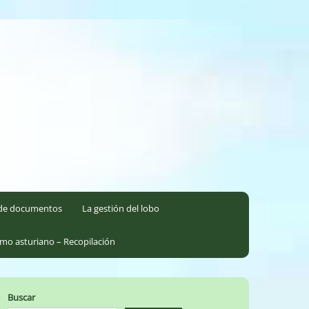
l de documentos
La gestión del lobo
smo asturiano – Recopilación
Buscar