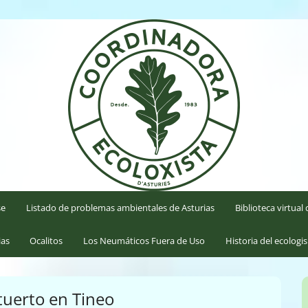
'Asturies
se
Listado de problemas ambientales de Asturias
Biblioteca virtua
ias
Ocalitos
Los Neumáticos Fuera de Uso
Historia del ecologi
tuerto en Tineo