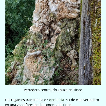
Vertedero central río Cauxa en Tineo
Les rogamos tramiten la 👉
denuncia
👈 de este vertedero
en una zona forestal del concejo de Tineo