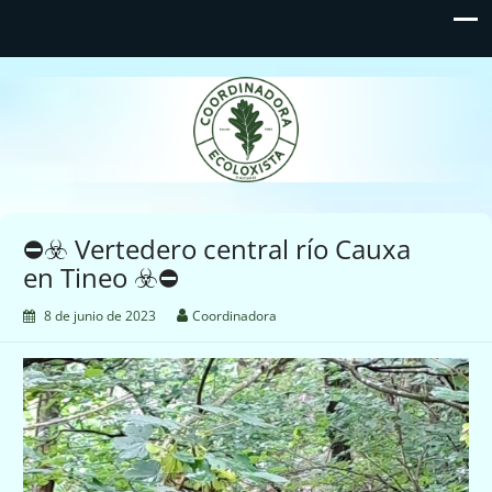
Coordinadora Ecoloxista
d'Asturies
⛔️☣️ Vertedero central río Cauxa
en Tineo ☣️⛔️
8 de junio de 2023
Coordinadora