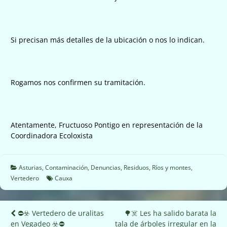
Si precisan más detalles de la ubicación o nos lo indican.
Rogamos nos confirmen su tramitación.
Atentamente, Fructuoso Pontigo en representación de la
Coordinadora Ecoloxista
Asturias
,
Contaminación
,
Denuncias
,
Residuos
,
Ríos y montes
,
Vertedero
Cauxa
Navegación
⛔️☣️ Vertedero de uralitas
🌳☠️ Les ha salido barata la
en Vegadeo ☣️⛔️
tala de árboles irregular en la