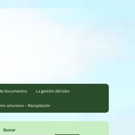
l de documentos
La gestión del lobo
smo asturiano – Recopilación
Buscar