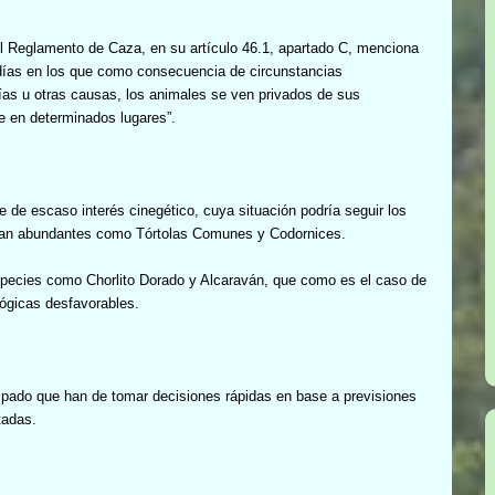
 el Reglamento de Caza, en su artículo 46.1, apartado C, menciona
s días en los que como consecuencia de circunstancias
ías u otras causas, los animales se ven privados de sus
e en determinados lugares”.
e de escaso interés cinegético, cuya situación podría seguir los
ran abundantes como Tórtolas Comunes y Codornices.
species como Chorlito Dorado y Alcaraván, que como es el caso de
lógicas desfavorables.
incipado que han de tomar decisiones rápidas en base a previsiones
tadas.