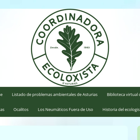
'Asturies
se
Listado de problemas ambientales de Asturias
Biblioteca virtua
ias
Ocalitos
Los Neumáticos Fuera de Uso
Historia del ecologi