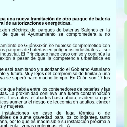
opa
una nueva
tramitación de
otro p
arque de batería
al de autorizaciones energéticas.
nexión eléctrica del parques de baterías Salones en la
s de que el Ayuntamiento se comprometiera a no
tamiento de Gijón/Xixón se hubiese comprometido con
los
parques de baterías
en polígonos industriales
al ser
industrial. El Principado hace caso omiso y continúa la
xión a pesar de que la competencia urbanística es
e está tramitando y autorizando el Gobierno Asturiano
nte y futuro. Muy lejos del compromiso de limitar a una
a se superó hace mucho tiempo. En Gijón son 17 los
cia que habría entre los contenedores de baterías y las
tas. La proximidad conlleva una fuerte contaminación
les. Los datos recabados hasta ahora, evidencian que
icos aumenta el riesgo de leucemia en adultos, cáncer
es y mujeres.
 instalaciones en caso de fuga térmica o de
sibles de suma gravedad para los colindantes, tanto
a, por lo que es inadmisible su instalación próxima a
ambiental, zonas protegidas, etc. A