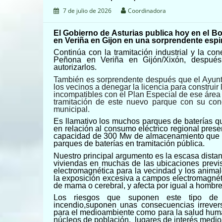
7 de julio de 2026
Coordinadora
El Gobierno de Asturias
publica hoy en el B
en
Veriña
en Gijon en una sorprendente espir
Continúa con la tramitación industrial y la co
Peñona en Veriña en Gijón/Xixón, despué
autorizarlos.
También es sorprendente después que el Ayun
los vecinos a
denegar la licencia para construir
incompatibles con el Plan Especial de ese área 
tramitación de
este
nuevo parque con su cone
municipal.
Es llamativo los muchos parques de baterías qu
en relación al consumo eléctrico regional prese
capacidad de 300 Mw de almacenamiento que y
parques de baterías en tramitación pública.
Nuestro principal argumento es la escasa distan
viviendas en muchas de las ubicaciones previs
electromagnética para la vecindad y los anima
la exposición excesiva a campos electromagnét
de mama o cerebral, y afecta por igual a hombr
Los riesgos que suponen este tipo de
incendio,suponen unas consecuencias irrever
para el medioambiente como para la salud human
núcleos de población, lugares de interés medio