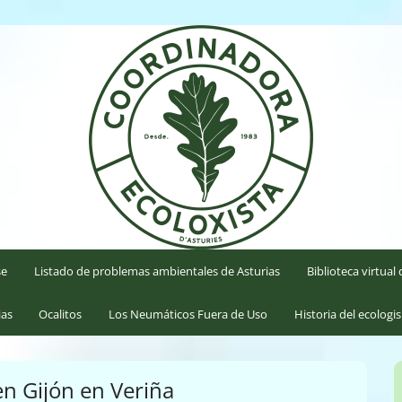
'Asturies
se
Listado de problemas ambientales de Asturias
Biblioteca virtua
ias
Ocalitos
Los Neumáticos Fuera de Uso
Historia del ecologi
n Gijón en Veriña