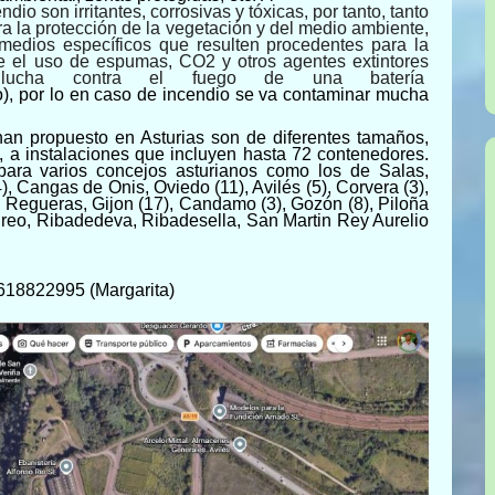
io son irritantes, corrosivas y tóxicas, por tanto, tanto
a la protección de la vegetación y del medio ambiente,
 medios específicos que resulten procedentes para la
que el uso de espumas, CO2 y otros agentes extintores
lucha contra el fuego de una batería
ivo), por lo en caso de incendio se va contaminar mucha
an propuesto en Asturias son de diferentes tamaños,
 a instalaciones que incluyen hasta 72 contenedores.
ra varios concejos asturianos como los de Salas,
), Cangas de Onis, Oviedo (11), Avilés (5), Corvera (3),
a, Regueras, Gijon (17), Candamo (3), Gozón (8), Piloña
greo, Ribadedeva, Ribadesella, San Martin Rey Aurelio
 618822995 (Margarita)