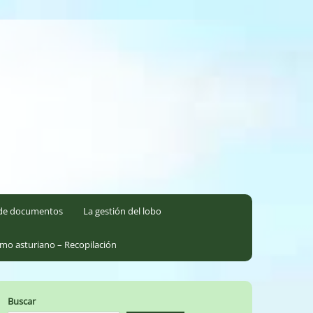
l de documentos
La gestión del lobo
smo asturiano – Recopilación
Buscar