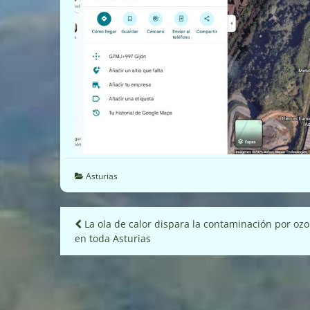
Asturias
Navegación
La ola de calor dispara la contaminación por oz
en toda Asturias
de
entradas