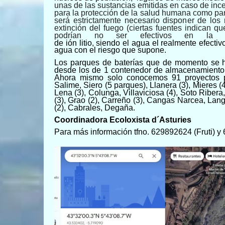
unas de las sustancias emitidas en caso de incend
para la protección de la salud humana como par
será estrictamente necesario disponer de los
extinción del fuego (ciertas fuentes indican 
podrían no ser efectivos en la 
de ión litio, siendo el agua el realmente efect
agua con el riesgo que supone.
Los parques de baterías que de momento se h
desde los de 1 contenedor de almacenamiento,
Ahora mismo solo conocemos 91 proyectos pa
Salime, Siero (5 parques), Llanera (3), Mieres (4
Lena (3), Colunga, Villaviciosa (4), Soto Riber
(3), Grao (2), Carreño (3), Cangas Narcea, Lan
(2), Cabrales, Degaña.
Coordinadora Ecoloxista d´Asturies
Para más información tfno. 629892624 (Fruti) y