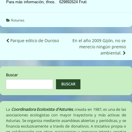
Para más información, tfnos.
629892624 Fruti
Asturias
Navegación
Parque eólico de Ouroso
En el año 2009 Gijón, no se
merecio ningún premio
de
ambiental.
entradas
Buscar
BUSCAR
La
Coordinadora Ecoloxista d'Asturies
, creada en 1987, es una de las
asociaciones ecologistas con mayor trayectoria y más activas de
Asturias. Se organiza mediante asambleas abiertas y periódicas, y se
financia exclusivamente a través de donativos. A iniciativa propia o
en colaboración con otras asociaciones y personas intenta aportar