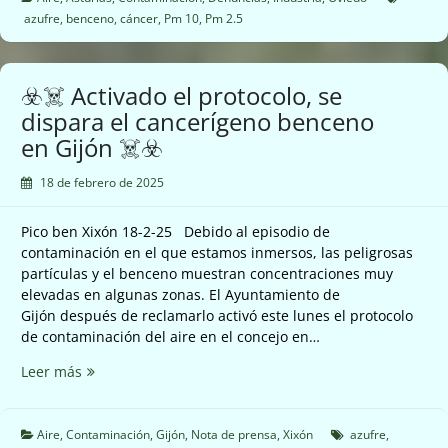
Doy
azufre
,
benceno
,
cáncer
,
Pm 10
,
Pm 2.5
en
Oviedo
☠️☣️
☣️☠️ Activado el protocolo, se
dispara el cancerígeno benceno
en Gijón ☠️☣️
18 de febrero de 2025
Pico ben Xixón 18-2-25 Debido al episodio de
contaminación en el que estamos inmersos, las peligrosas
partículas y el benceno muestran concentraciones muy
elevadas en algunas zonas. El Ayuntamiento de
Gijón después de reclamarlo activó este lunes el protocolo
de contaminación del aire en el concejo en…
☣️☠️
Leer más
Activado
el
protocolo,
Aire
,
Contaminación
,
Gijón
,
Nota de prensa
,
Xixón
azufre
,