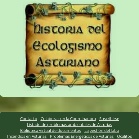
Contacto
Colabora con la Coordinadora
Suscribirse
Listado de problemas ambientales de Asturias
Biblioteca virtual de documentos
La gestión del lobo
Incendios en Asturias
Problemas Energéticos de Asturias
Ocalitos