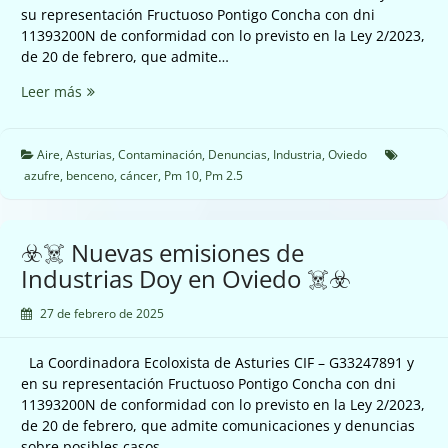
su representación Fructuoso Pontigo Concha con dni
11393200N de conformidad con lo previsto en la Ley 2/2023,
de 20 de febrero, que admite…
☣️☠️
Leer más
Nuevas
emisiones
de
Aire
,
Asturias
,
Contaminación
,
Denuncias
,
Industria
,
Oviedo
Industrias
azufre
,
benceno
,
cáncer
,
Pm 10
,
Pm 2.5
Doy
en
Oviedo
☣️☠️ Nuevas emisiones de
☠️☣️
Industrias Doy en Oviedo ☠️☣️
27 de febrero de 2025
La Coordinadora Ecoloxista de Asturies CIF – G33247891 y
en su representación Fructuoso Pontigo Concha con dni
11393200N de conformidad con lo previsto en la Ley 2/2023,
de 20 de febrero, que admite comunicaciones y denuncias
sobre posibles casos…