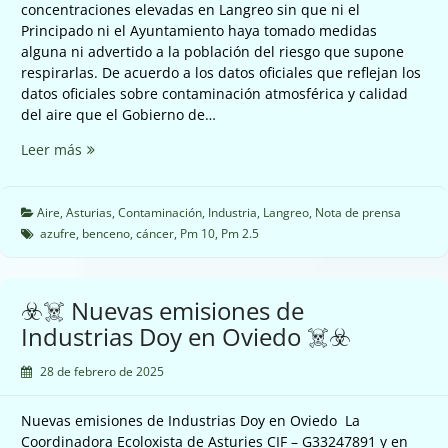
concentraciones elevadas en Langreo sin que ni el
Principado ni el Ayuntamiento haya tomado medidas
alguna ni advertido a la población del riesgo que supone
respirarlas. De acuerdo a los datos oficiales que reflejan los
datos oficiales sobre contaminación atmosférica y calidad
del aire que el Gobierno de…
☣️☠️
Leer más
En
Langreo
es
Aire
,
Asturias
,
Contaminación
,
Industria
,
Langreo
,
Nota de prensa
peligroso
azufre
,
benceno
,
cáncer
,
Pm 10
,
Pm 2.5
respirar
para
los
☣️☠️ Nuevas emisiones de
vecinos
Industrias Doy en Oviedo ☠️☣️
y
nadie
28 de febrero de 2025
les
avisa
Nuevas emisiones de Industrias Doy en Oviedo La
☠️☣️
Coordinadora Ecoloxista de Asturies CIF – G33247891 y en