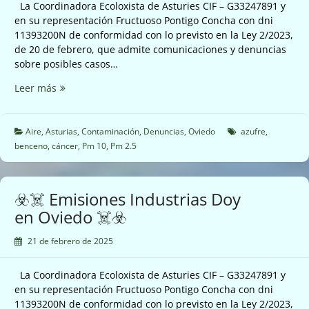
La Coordinadora Ecoloxista de Asturies CIF – G33247891 y
en su representación Fructuoso Pontigo Concha con dni
11393200N de conformidad con lo previsto en la Ley 2/2023,
de 20 de febrero, que admite comunicaciones y denuncias
sobre posibles casos…
☣️☠️
Leer más
Nuevas
emisiones
de
Aire
,
Asturias
,
Contaminación
,
Denuncias
,
Oviedo
azufre
,
Industrias
benceno
,
cáncer
,
Pm 10
,
Pm 2.5
Doy
en
Oviedo
☣️☠️ Emisiones Industrias Doy
☠️☣️
en Oviedo ☠️☣️
21 de febrero de 2025
La Coordinadora Ecoloxista de Asturies CIF – G33247891 y
en su representación Fructuoso Pontigo Concha con dni
11393200N de conformidad con lo previsto en la Ley 2/2023,