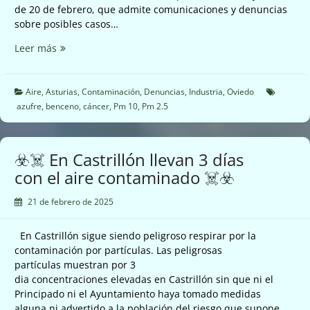
de 20 de febrero, que admite comunicaciones y denuncias
sobre posibles casos…
☣️☠️
Leer más
Emisiones
Industrias
Doy
Aire
,
Asturias
,
Contaminación
,
Denuncias
,
Industria
,
Oviedo
en
azufre
,
benceno
,
cáncer
,
Pm 10
,
Pm 2.5
Oviedo
☠️☣️
☣️☠️ En Castrillón llevan 3 días
con el aire contaminado ☠️☣️
21 de febrero de 2025
En Castrillón sigue siendo peligroso respirar por la
contaminación por partículas. Las peligrosas
partículas muestran por 3
dia concentraciones elevadas en Castrillón sin que ni el
Principado ni el Ayuntamiento haya tomado medidas
alguna ni advertido a la población del riesgo que supone