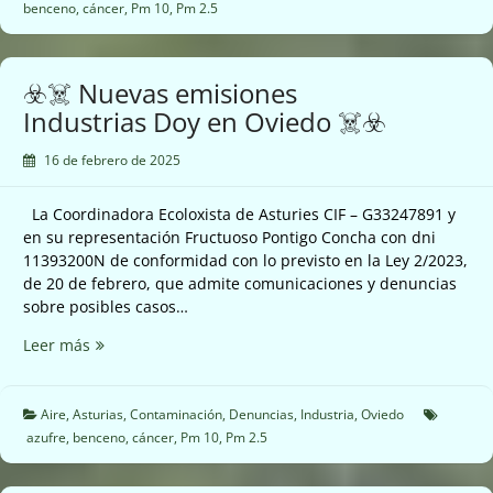
se
benceno
,
cáncer
,
Pm 10
,
Pm 2.5
dispara
el
cancerígeno
☣️☠️ Nuevas emisiones
benceno
Industrias Doy en Oviedo ☠️☣️
en
Gijón
16 de febrero de 2025
☠️☣️
La Coordinadora Ecoloxista de Asturies CIF – G33247891 y
en su representación Fructuoso Pontigo Concha con dni
11393200N de conformidad con lo previsto en la Ley 2/2023,
de 20 de febrero, que admite comunicaciones y denuncias
sobre posibles casos…
☣️☠️
Leer más
Nuevas
emisiones
Industrias
Aire
,
Asturias
,
Contaminación
,
Denuncias
,
Industria
,
Oviedo
Doy
azufre
,
benceno
,
cáncer
,
Pm 10
,
Pm 2.5
en
Oviedo