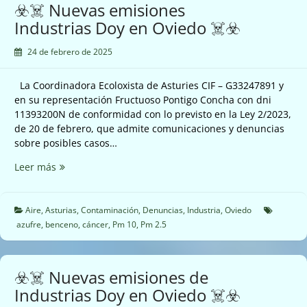
☣️☠️ Nuevas emisiones
contra
Industrias Doy en Oviedo ☠️☣️
la
contaminación
24 de febrero de 2025
del
aire
La Coordinadora Ecoloxista de Asturies CIF – G33247891 y
☠️☣️
en su representación Fructuoso Pontigo Concha con dni
11393200N de conformidad con lo previsto en la Ley 2/2023,
de 20 de febrero, que admite comunicaciones y denuncias
sobre posibles casos…
☣️☠️
Leer más
Nuevas
emisiones
Industrias
Aire
,
Asturias
,
Contaminación
,
Denuncias
,
Industria
,
Oviedo
Doy
azufre
,
benceno
,
cáncer
,
Pm 10
,
Pm 2.5
en
Oviedo
☠️☣️
☣️☠️ Nuevas emisiones de
Industrias Doy en Oviedo ☠️☣️