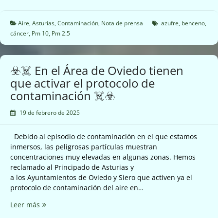
El
año
2024
Aire
,
Asturias
,
Contaminación
,
Nota de prensa
azufre
,
benceno
,
las
cáncer
,
Pm 10
,
Pm 2.5
Cuencas
siguen
teniendo
☣️☠️ En el Área de Oviedo tienen
una
que activar el protocolo de
mala
contaminación ☠️☣️
calidad
del
19 de febrero de 2025
aire
☠️☣️
Debido al episodio de contaminación en el que estamos
inmersos, las peligrosas partículas muestran
concentraciones muy elevadas en algunas zonas. Hemos
reclamado al Principado de Asturias y
a los Ayuntamientos de Oviedo y Siero que activen ya el
protocolo de contaminación del aire en…
☣️☠️
Leer más
En