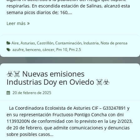
respirarlas. En escondida estación de Salinas, alcanzó esta
semana picos diarios de; 160,…
☣️☠️
Leer más
En
Castrillón
llevan
Aire
,
Asturias
,
Castrillón
,
Contaminación
,
Industria
,
Nota de prensa
3
azufre
,
benceno
,
cáncer
,
Pm 10
,
Pm 2.5
días
con
el
☣️☠️ Nuevas emisiones
aire
Industrias Doy en Oviedo ☠️☣️
contaminado
☠️☣️
20 de febrero de 2025
La Coordinadora Ecoloxista de Asturies CIF – G33247891 y
en su representación Fructuoso Pontigo Concha con dni
11393200N de conformidad con lo previsto en la Ley 2/2023,
de 20 de febrero, que admite comunicaciones y denuncias
sobre posibles casos…