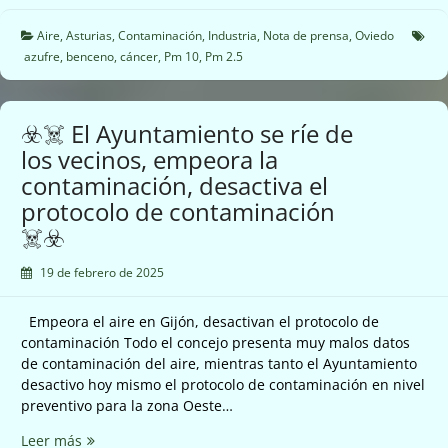
el
Área
Aire
,
Asturias
,
Contaminación
,
Industria
,
Nota de prensa
,
Oviedo
de
azufre
,
benceno
,
cáncer
,
Pm 10
,
Pm 2.5
Oviedo
tienen
que
☣️☠️ El Ayuntamiento se ríe de
activar
los vecinos, empeora la
el
contaminación, desactiva el
protocolo
de
protocolo de contaminación
contaminación
☠️☣️
☠️☣️
19 de febrero de 2025
Empeora el aire en Gijón, desactivan el protocolo de
contaminación Todo el concejo presenta muy malos datos
de contaminación del aire, mientras tanto el Ayuntamiento
desactivo hoy mismo el protocolo de contaminación en nivel
preventivo para la zona Oeste…
☣️☠️
Leer más