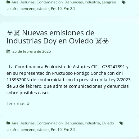
de
Aire
,
Asturias
,
Contaminación
,
Denuncias
,
Industria
,
Langreo
la
azufre
,
benceno
,
cáncer
,
Pm 10
,
Pm 2.5
Química
del
Nalón
☣️☠️ Nuevas emisiones de
en
Industrias Doy en Oviedo ☠️☣️
Langreo
☠️☣️
25 de febrero de 2025
La Coordinadora Ecoloxista de Asturies CIF – G33247891 y
en su representación Fructuoso Pontigo Concha con dni
11393200N de conformidad con lo previsto en la Ley 2/2023,
de 20 de febrero, que admite comunicaciones y denuncias
sobre posibles casos…
☣️☠️
Leer más
Nuevas
emisiones
de
Aire
,
Asturias
,
Contaminación
,
Denuncias
,
Industria
,
Oviedo
Industrias
azufre
,
benceno
,
cáncer
,
Pm 10
,
Pm 2.5
Doy