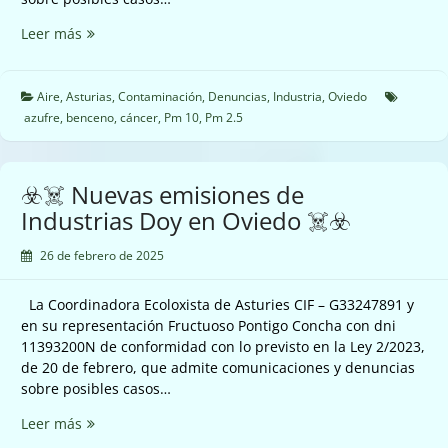
☣️☠️
Leer más
Nuevas
emisiones
de
Aire
,
Asturias
,
Contaminación
,
Denuncias
,
Industria
,
Oviedo
Industrias
azufre
,
benceno
,
cáncer
,
Pm 10
,
Pm 2.5
Doy
en
Oviedo
☣️☠️ Nuevas emisiones de
☠️☣️
Industrias Doy en Oviedo ☠️☣️
26 de febrero de 2025
La Coordinadora Ecoloxista de Asturies CIF – G33247891 y
en su representación Fructuoso Pontigo Concha con dni
11393200N de conformidad con lo previsto en la Ley 2/2023,
de 20 de febrero, que admite comunicaciones y denuncias
sobre posibles casos…
☣️☠️
Leer más
Nuevas