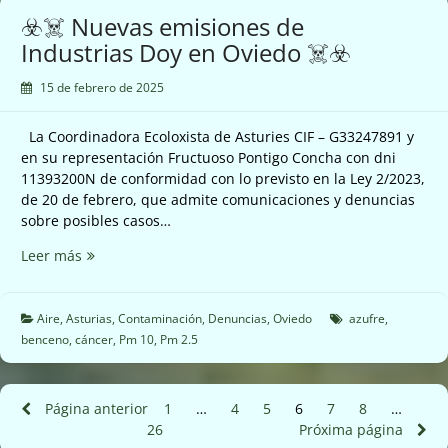
☠️☣️
☣️☠️ Nuevas emisiones de
Industrias Doy en Oviedo ☠️☣️
15 de febrero de 2025
La Coordinadora Ecoloxista de Asturies CIF – G33247891 y
en su representación Fructuoso Pontigo Concha con dni
11393200N de conformidad con lo previsto en la Ley 2/2023,
de 20 de febrero, que admite comunicaciones y denuncias
sobre posibles casos…
☣️☠️
Leer más
Nuevas
emisiones
de
Aire
,
Asturias
,
Contaminación
,
Denuncias
,
Oviedo
azufre
,
Industrias
benceno
,
cáncer
,
Pm 10
,
Pm 2.5
Doy
en
Oviedo
Paginación
Página anterior
1
Página
…
4
Página
5
Página
6
Página
7
Página
8
Página
…
Pá
☠️☣️
26
Próxima página
de