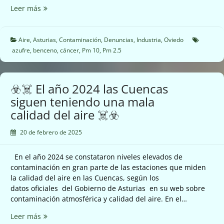
☣️☠️
Leer más
Nuevas
emisiones
Industrias
Aire
,
Asturias
,
Contaminación
,
Denuncias
,
Industria
,
Oviedo
Doy
azufre
,
benceno
,
cáncer
,
Pm 10
,
Pm 2.5
en
Oviedo
☠️☣️
☣️☠️ El año 2024 las Cuencas
siguen teniendo una mala
calidad del aire ☠️☣️
20 de febrero de 2025
En el año 2024 se constataron niveles elevados de
contaminación en gran parte de las estaciones que miden
la calidad del aire en las Cuencas, según los
datos oficiales del Gobierno de Asturias en su web sobre
contaminación atmosférica y calidad del aire. En el…
☣️☠️
Leer más