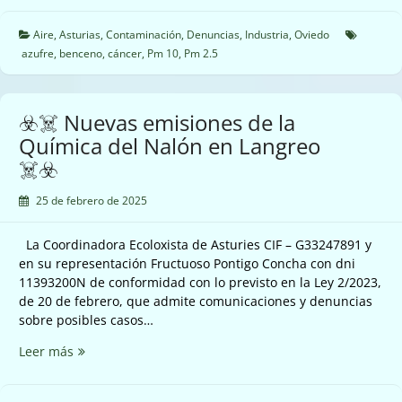
emisiones
de
Aire
,
Asturias
,
Contaminación
,
Denuncias
,
Industria
,
Oviedo
Industrias
azufre
,
benceno
,
cáncer
,
Pm 10
,
Pm 2.5
Doy
en
Oviedo
☣️☠️ Nuevas emisiones de la
☠️☣️
Química del Nalón en Langreo
☠️☣️
25 de febrero de 2025
La Coordinadora Ecoloxista de Asturies CIF – G33247891 y
en su representación Fructuoso Pontigo Concha con dni
11393200N de conformidad con lo previsto en la Ley 2/2023,
de 20 de febrero, que admite comunicaciones y denuncias
sobre posibles casos…
☣️☠️
Leer más
Nuevas
emisiones