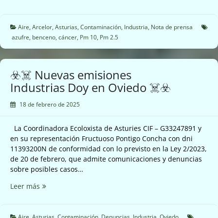
El
Ayuntamiento
se
Aire
,
Arcelor
,
Asturias
,
Contaminación
,
Industria
,
Nota de prensa
ríe
azufre
,
benceno
,
cáncer
,
Pm 10
,
Pm 2.5
de
los
vecinos,
☣️☠️ Nuevas emisiones
empeora
Industrias Doy en Oviedo ☠️☣️
la
contaminación,
18 de febrero de 2025
desactiva
el
La Coordinadora Ecoloxista de Asturies CIF – G33247891 y
protocolo
en su representación Fructuoso Pontigo Concha con dni
de
11393200N de conformidad con lo previsto en la Ley 2/2023,
contaminación
de 20 de febrero, que admite comunicaciones y denuncias
☠️☣️
sobre posibles casos…
☣️☠️
Leer más
Nuevas
emisiones
Industrias
Aire
,
Asturias
,
Contaminación
,
Denuncias
,
Industria
,
Oviedo