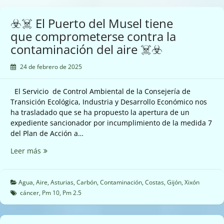
en
Oviedo
☣️☠️ El Puerto del Musel tiene
☠️☣️
que comprometerse contra la
contaminación del aire ☠️☣️
24 de febrero de 2025
El Servicio de Control Ambiental de la Consejería de
Transición Ecológica, Industria y Desarrollo Económico nos
ha trasladado que se ha propuesto la apertura de un
expediente sancionador por incumplimiento de la medida 7
del Plan de Acción a…
☣️☠️
Leer más
El
Puerto
del
Agua
,
Aire
,
Asturias
,
Carbón
,
Contaminación
,
Costas
,
Gijón
,
Xixón
Musel
cáncer
,
Pm 10
,
Pm 2.5
tiene
que
comprometerse