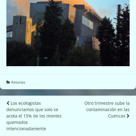
Asturias
Navegación
Los ecologistas
Otro trimestre sube la
denunciamos que solo se
contaminación en las
de
acota el 15% de los montes
Cuencas
entradas
quemados
intencionadamente