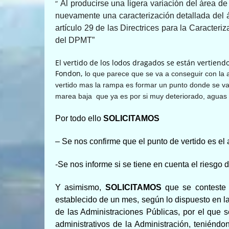
“
Al producirse una ligera variación del área de 
nuevamente una caracterización detallada del ár
artículo 29 de las Directrices para la Caracter
del DPMT”
El vertido de los lodos dragados se están vertiend
Fondon,
l
o que
parece que
se va a conseguir con la 
vertido mas la rampa es formar un punto donde se va
marea baja que ya es por si muy deteriorado,
aguas 
Por todo ello
SOLICITAMOS
–
Se nos
confirme que el punto de vertido es el 
-Se nos informe si se tiene en cuenta el riesgo 
Y asimismo,
SOLICITAMOS
que se conteste a
establecido de un mes, según lo dispuesto en l
de las Administraciones Públicas
,
por el que s
administrativos de la Administración, teniéndo