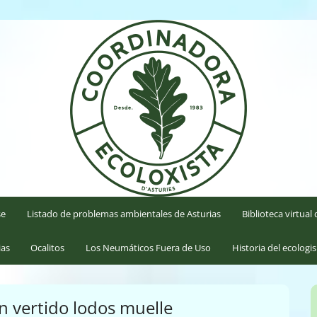
'Asturies
se
Listado de problemas ambientales de Asturias
Biblioteca virtua
ias
Ocalitos
Los Neumáticos Fuera de Uso
Historia del ecologi
n vertido lodos muelle