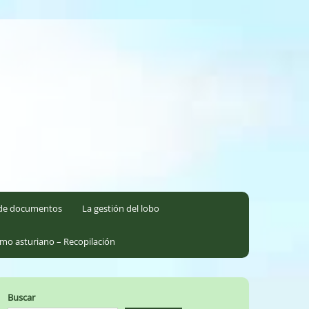
l de documentos
La gestión del lobo
smo asturiano – Recopilación
Buscar