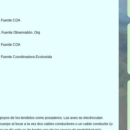
). Fuente COA
. Fuente Observatión. Org
). Fuente COA
. Fuente Coordinadora Ecoloxista
s apoyos de los tendidos como posaderos. Las aves se electrocutan
cuerpo al tocar a la vez dos cables conductores o un cable conductor (u
Hoy en día esta es de hecho una de las causas de mortalidad más