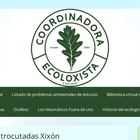
'Asturies
se
Listado de problemas ambientales de Asturias
Biblioteca virtua
ias
Ocalitos
Los Neumáticos Fuera de Uso
Historia del ecologi
ctrocutadas Xixón