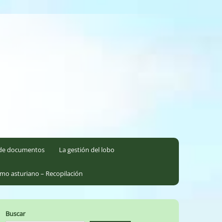
l de documentos
La gestión del lobo
smo asturiano – Recopilación
Buscar