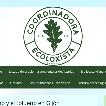
'Asturies
se
Listado de problemas ambientales de Asturias
Biblioteca virtua
ias
Ocalitos
Los Neumáticos Fuera de Uso
Historia del ecologi
o y el tolueno en Gijón