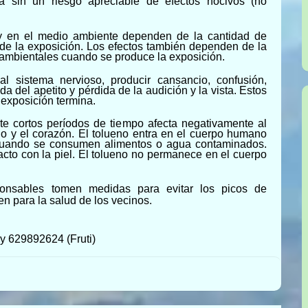
 sin un riesgo apreciable de efectos nocivos (no
 y en el medio ambiente dependen de la cantidad de
 de la exposición. Los efectos también dependen de la
oambientales cuando se produce la exposición.
l sistema nervioso, producir cansancio, confusión,
a del apetito y pérdida de la audición y la vista. Estos
exposición termina.
te cortos períodos de tiempo afecta negativamente al
do y el corazón. El tolueno entra en el cuerpo humano
 cuando se consumen alimentos o agua contaminados.
cto con la piel. El tolueno no permanece en el cuerpo
ponsables tomen medidas para evitar los picos de
n para la salud de los vecinos.
y 629892624 (Fruti)