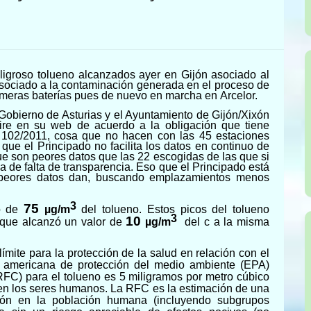
ligroso tolueno alcanza
dos
ayer
en Gijón
asociado al
ociado a la contaminación generada en el proceso de
imeras
baterías
pues de nuevo en marcha en
Arcelor.
l Gobierno de Asturias y el Ayuntamiento de Gijón/Xixón
aire en su web de acuerdo a la obligación que tiene
D 102/2011, cosa que no hacen con las 45 estaciones
que el Principado no facilita los datos en continuo de
e son peores datos que las 22 escogidas de las que si
 de falta de transparencia. Eso que el Principado está
 peores datos dan, buscando emplazamientos menos
3
7
5
co de
µg/m
del tolueno.
Estos picos del tolueno
3
10
que alcanzó un valor de
µg/m
del c a la misma
ímite para la protección de la salud en relación con el
ia americana de protección del medio ambiente (EPA)
RFC) para el tolueno es 5 miligramos por metro cúbico
 en los seres humanos. La RFC es la estimación de una
ción en la población humana (incluyendo subgrupos