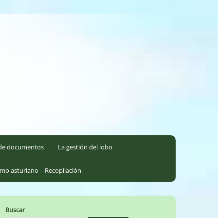
l de documentos
La gestión del lobo
smo asturiano – Recopilación
Buscar