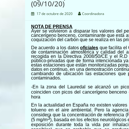
(09/10/20)
17 de octubre de 2020
Coordinadora
NOTA DE PRENSA
Ayer se volvieron a disparar los
valores del pe
cancerígeno benceno
,
contaminante que está
as
coquización del carbón que se realiza en las
pr
De acuerdo a los datos
oficiales
que
facilita e
de contami
nación atmosférica y calidad del 
recogida en la Directiva 2008/50/CE y el R.
público-privadas que de forma intencionada ya 
estas estaciones que están monitorizadas porqu
datos en continuo, en una demostración continua
cambiando de ubicación las estaciones que
contaminados.
-En la zona del Lauredal se alcanzó un pi
coinciden con picos del cancerígeno benceno
hora
En la actualidad en España no existen valores l
tolueno en el aire ambiental. Pero la agenc
considera que la concentración de referencia (
3
(5 mg/m
), basada en los efectos neurológicos
exposición durante toda la vida por inhala