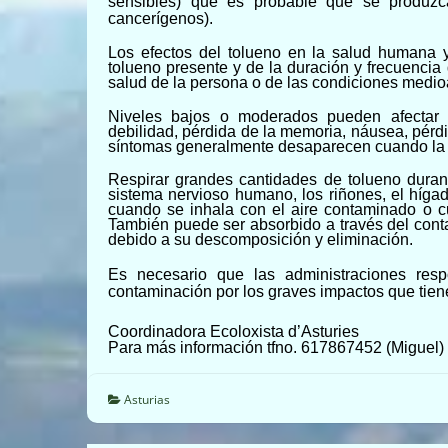
sensibles) que es probable que se produzca
cancerígenos).
Los efectos del tolueno en la salud humana
tolueno presente y de la duración y frecuencia
salud de la persona o de las condiciones medi
Niveles bajos o moderados pueden afectar a
debilidad, pérdida de la memoria, náusea, pérdid
síntomas generalmente desaparecen cuando la 
Respirar grandes cantidades de tolueno duran
sistema nervioso humano, los riñones, el híga
cuando se inhala con el aire contaminado o
También puede ser absorbido a través del conta
debido a su descomposición y eliminación.
Es necesario que las administraciones res
contaminación por los graves impactos que tiene
Coordinadora Ecoloxista d’Asturies
Para más información tfno. 617867452 (Miguel) 
Asturias