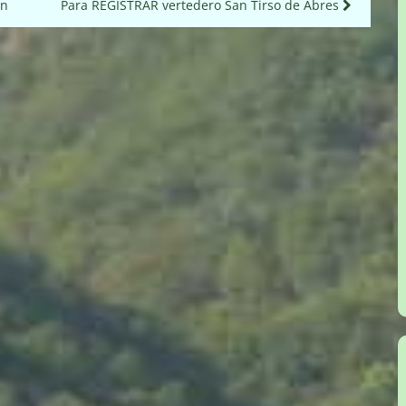
ón
Para REGISTRAR vertedero San Tirso de Abres