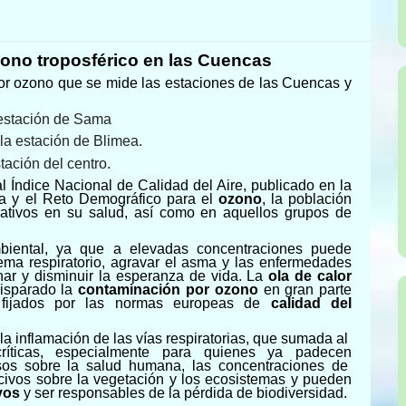
ono troposférico en las Cuencas
 por ozono que se mide
las estaciones de las Cuencas
y
 estación de
Sama
la estación de Blimea.
tación de
l centro.
 Índice Nacional de Calidad del Aire, publicado en la
ca y el Reto Demográfico para el
ozono
, la población
ativos en su salud, así como en aquellos grupos de
biental, ya que a elevadas concentraciones puede
tema respiratorio, agravar el asma y las enfermedades
nar y disminuir la esperanza de vida.
La
ola de calor
isparado la
contaminación por ozono
en gran parte
fijados por las normas europeas de
calidad del
 la inflamación de las vías respiratorias, que sumada al
ríticas, especialmente para quienes ya padecen
os sobre la salud humana, las concentraciones de
ocivos sobre la vegetación y los ecosistemas y pueden
vos
y ser responsables de la pérdida de biodiversidad.