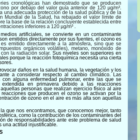
series cronológicas han demostrado que se producen
ono por debajo del valor guía anterior de 120 µg/m³.
a una adecuada protección de la salud pública y de la
n Mundial de la Salud, ha rebajado el valor límite de
re la base de la relación concluyente establecida entre
entraciones inferiores a 120 µg/m³
.
medios artificiales, se convierte en un contaminante
 son emitidos directamente por sus fuentes, el ozono es
o es emitido directamente a la atmósfera, sino que se
ompuestos orgánicos volátiles), metano, monóxido de
on la radiación solar.
Sus niveles son superiores en
rales porque la reacción fotoquímica necesita una cierta
rsores.
ovocar daños en la salud humana, la vegetación y los
nte a considerar respecto al cambio climático.
Las
s con alguna enfermedad pulmonar, entre las que se
 extendida en primavera debido a las reacciones
aquellas personas que realizan ejercicio físico al aire
s reacciones que producen el ozono se activan por la
centración de ozono en el aire es más alta son aquellas
n la que nos encontramos, que conocemos mejor, tanto
sférica, como la contribución de los contaminantes del
sión de responsabilidades ante este problema de salud
 una actitud injustificable.
S