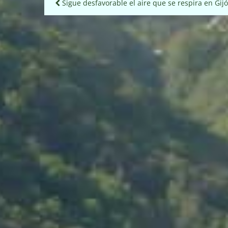
Navegación
Sigue desfavorable el aire que se respira en Gij
de
entradas