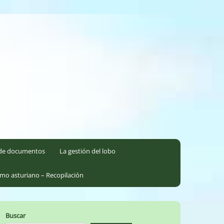
l de documentos
La gestión del lobo
smo asturiano – Recopilación
Buscar