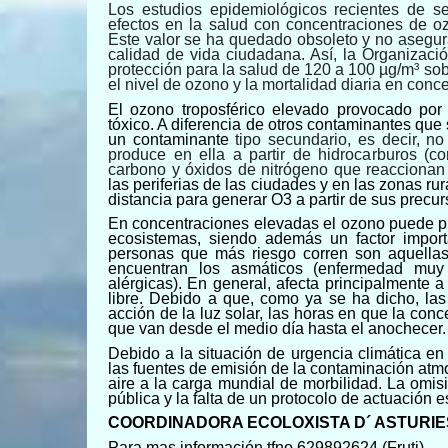
Los estudios epidemiológicos recientes de 
efectos en la salud con concentraciones de oz
Este valor se ha quedado obsoleto y no asegur
calidad de vida ciudadana. Así, la Organizació
protección para la salud de 120 a 100 µg/m³ sob
el nivel de ozono y la mortalidad diaria en conc
El ozono troposférico elevado provocado por 
tóxico. A diferencia de otros contaminantes que
un contaminante
tipo secundario, es decir, n
produce en ella a partir de hidrocarburos (c
carbono y óxidos de nitrógeno que reaccionan c
las periferias de las ciudades y en las zonas ru
distancia para generar O3 a partir de sus precu
En concentraciones elevadas el ozono puede pr
ecosistemas, siendo además un factor importa
personas que más riesgo corren son aquella
encuentran los asmáticos (enfermedad muy
alérgicas). En general, afecta principalmente a 
libre. Debido a que, como ya se ha dicho, la
acción de la luz solar, las horas en que la con
que van desde el medio día hasta el anochecer.
Debido a la situación de urgencia climática e
las fuentes de emisión de la contaminación atmo
aire a la carga mundial de morbilidad. La omi
pública y la falta de un protocolo de actuación es
COORDINADORA ECOLOXISTA D´ ASTURIE
Para mas información tfno 629892624 (Fruti)