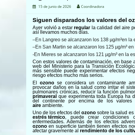
15 de junio de 2026
Coordinadora
Siguen disparados
los valores
del
oz
Ayer
volvió a estar
regular
la calidad del aire
así llevamos muchos días.
–
E
n
Langreo
se alcanzaron los
1
38
µg/m³
en la
–
E
n San Martin se alcanzaron los
125
µg/m³
en 
-En Mieres
se alcanzaron los 1
2
1
µg/m³ en la es
Con estos valores de contaminación, en base al
web del Ministerio para la Transición Ecológi
más sensible puede experimentar efectos neg
riesgo efectos mucho más serios.
El
ozono
se considera un contaminante am
provocar daños en la salud como irritar el sis
pulmonares crónicas, reducir la función pulmo
primaveral
que experimenta toda Europa ha d
del
continente
por encima de los valores 
aire
ambiente.
Uno de los efectos del
ozono
sobre la salud es
estrés térmico
, puede crear condiciones c
enfermedades. Además de los efectos advers
ozono
en superficie también tienen efectos n
afectar gravemente al
rendimiento de los culti