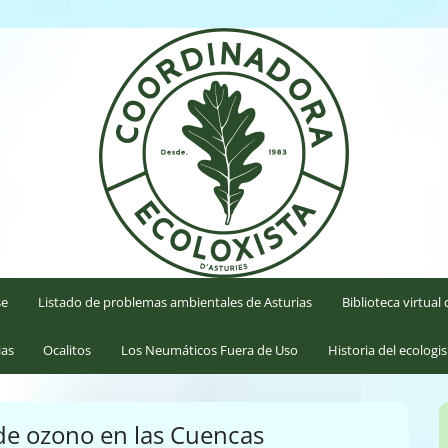
'Asturies
se
Listado de problemas ambientales de Asturias
Biblioteca virtua
ias
Ocalitos
Los Neumáticos Fuera de Uso
Historia del ecologi
 de ozono en las Cuencas