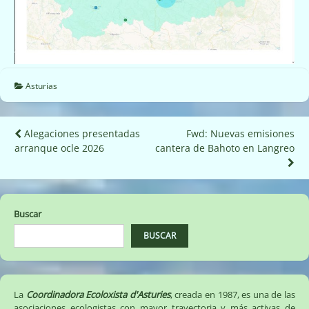
Asturias
Navegación
Alegaciones presentadas
Fwd: Nuevas emisiones
arranque ocle 2026
cantera de Bahoto en Langreo
de
entradas
Buscar
BUSCAR
La
Coordinadora Ecoloxista d'Asturies
, creada en 1987, es una de las
asociaciones ecologistas con mayor trayectoria y más activas de