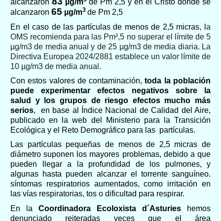
83
alcanzaron
µg/m
de Pm 2,5
y en el Cristo donde se
65
3
alcanzaron
µg/m
de Pm 2,5
En el caso de las partículas de menos de
2,5
micras,
l
a
OMS recomienda para las Pm²,5 no superar el límite de 5
µg/m3 de media anual y de 25 µg/m3 de media diaria. La
Directiva Europea 2024/2881 establece un valor límite de
10 µg/m3 de media anual.
Con estos valores de contaminación,
toda la población
puede experimentar efectos negativos sobre la
salud
y los grupos de riesgo efectos mucho más
serios
, en base al Índice Nacional de Calidad del Aire,
publicado en la web del Ministerio para la Transición
Ecológica y el Reto Demográfico para las partículas.
Las partículas pequeñas de menos de 2,5 micras de
diámetro suponen los mayores problemas, debido a que
pueden llegar a la profundidad de los pulmones, y
algunas hasta pueden alcanzar el torrente sanguíneo.
síntomas respiratorios aumentados, como irritación en
las vías respiratorias, tos o dificultad para respirar.
En la
Coordinadora Ecoloxista d´Asturies
hemos
denunciado reiteradas veces que el área