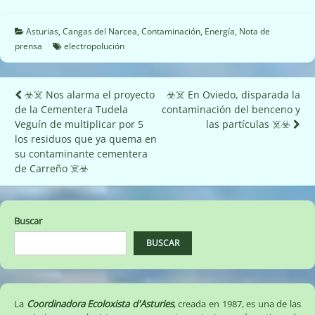
Asturias
,
Cangas del Narcea
,
Contaminación
,
Energía
,
Nota de
prensa
electropolución
Navegación
☣️☠️ Nos alarma el proyecto
☣️☠️ En Oviedo, disparada la
de la Cementera Tudela
contaminación del benceno y
de
Veguín de multiplicar por 5
las partículas ☠️☣️
entradas
los residuos que ya quema en
su contaminante cementera
de Carreño ☠️☣️
Buscar
BUSCAR
La
Coordinadora Ecoloxista d'Asturies
, creada en 1987, es una de las