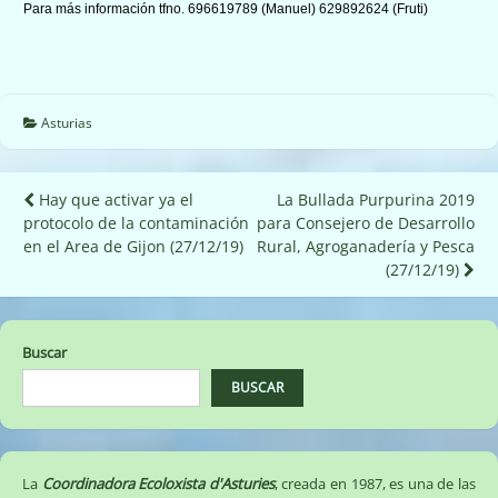
Para más información tfno. 696619789 (Manuel) 629892624 (Fruti)
Asturias
Navegación
Hay que activar ya el
La Bullada Purpurina 2019
protocolo de la contaminación
para Consejero de Desarrollo
de
en el Area de Gijon (27/12/19)
Rural, Agroganadería y Pesca
entradas
(27/12/19)
Buscar
BUSCAR
La
Coordinadora Ecoloxista d'Asturies
, creada en 1987, es una de las