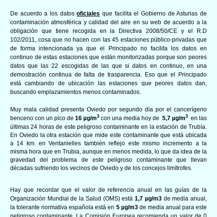
De acuerdo a los datos
oficiales
que
facilita el Gobierno de Asturias de
contami
nación atmosférica y calidad del aire en su web de acuerdo a la
obligación que tiene recogida en la Directiva 2008/50/CE y el R.D
102/2011, cosa que no hacen con las 45 estaciones público-privadas que
de forma intencionada ya que el Principado no facilita los datos en
continuo de estas estaciones que están monitorizadas porque son peores
datos que las 22 escogidas de las que si datos en continuo, en una
demostración continua de falta de trasparencia. Eso que el Principado
está cambiando de ubicación las estaciones que peores datos dan,
buscando emplazamientos menos contaminados.
Muy mala calidad presenta Oviedo por segundo día por el cancerígeno
3
3
benceno con un pico de
16
µg/m
con una media hoy de
5,7
µg/m
en las
últimas 24 horas de este peligroso contaminante en la estación de Trubía.
En Oviedo la otra estación que mide este contaminante que está ubicada
a 14 km. en Ventanielles también reflejo este mismo incremento a la
misma hora que en Trubia, aunque en menos medida, lo que da idea de la
gravedad del problema de este peligroso contaminante que llevan
décadas sufriendo los vecinos de Oviedo y de los concejos limítrofes.
Hay que recordar que el valor de referencia anual en las guías de la
Organización Mundial de la Salud (OMS) está
1,7
µg/m3
de media anual,
la tolerante normativa española está en
5
µg/m3
de media anual para este
peligroso contaminante. La Comisión Europea recomienda un valor de 0