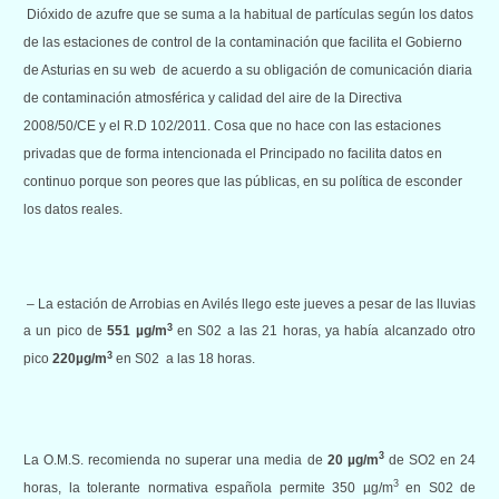
Dióxido de azufre que se suma a la habitual de partículas
según los datos
de las estaciones de control de la contaminación que facilita el Gobierno
de Asturias en su web
de acuerdo a su obligación de comunicación diaria
de contaminación atmosférica y calidad del aire de la Directiva
2008/50/CE y el R.D 102/2011. Cosa que no hace con las estaciones
privadas que de forma intencionada el Principado no facilita datos en
continuo porque son peores que las públicas, en su política de esconder
los datos reales.
– La estación de Arrobias en Avilés llego este jueves a pesar de las lluvias
3
a un pico de
551
µg/m
en S02 a las 21 horas, ya había alcanzado otro
3
pico
220
µg/m
en S02 a las 18 horas.
3
La O.M.S. recomienda no superar una media de
20 µg/m
de SO2 en 24
3
horas, la tolerante normativa española permite 350 µg/m
en S02 de