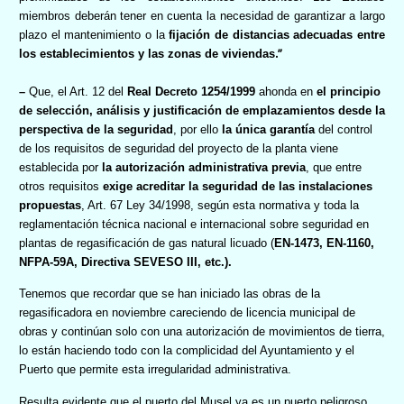
miembros deberán tener en cuenta la necesidad de garantizar a largo
plazo el mantenimiento o la
fijación de distancias adecuadas entre
.”
los establecimientos y las zonas de viviendas
–
Que, el Art. 12 del
Real Decreto 1254/1999
ahonda en
el principio
de selección, análisis y justificación de emplazamientos desde la
perspectiva de la seguridad
, por ello
la única garantía
del control
de los requisitos de seguridad del proyecto de la planta viene
establecida por
la autorización administrativa previa
, que entre
otros requisitos
exige acreditar la seguridad de las instalaciones
propuestas
, Art. 67 Ley 34/1998, según esta normativa y toda la
reglamentación técnica nacional e internacional sobre seguridad en
plantas de regasificación de gas natural licuado (
EN-1473, EN-1160,
NFPA-59A, Directiva SEVESO III, etc.).
Tenemos que recordar que se han iniciado las obras de la
regasificadora en noviembre careciendo de licencia municipal de
obras y continúan solo con una autorización de movimientos de tierra,
lo están haciendo todo con la complicidad del Ayuntamiento y el
Puerto que permite esta irregularidad administrativa.
Resulta evidente que el puerto del Musel ya es un puerto peligroso,