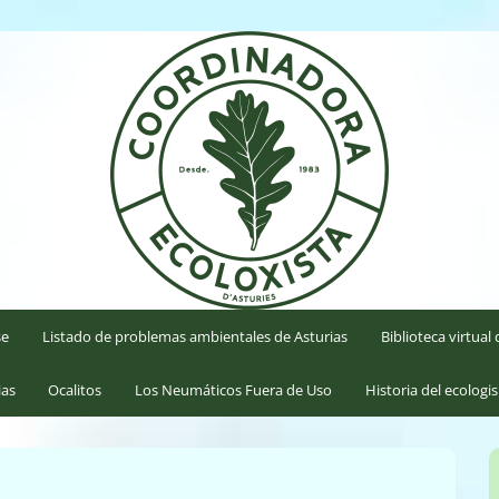
'Asturies
se
Listado de problemas ambientales de Asturias
Biblioteca virtua
ias
Ocalitos
Los Neumáticos Fuera de Uso
Historia del ecologi