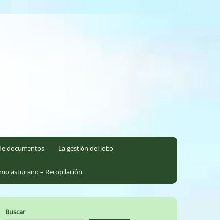
l de documentos
La gestión del lobo
smo asturiano – Recopilación
Buscar