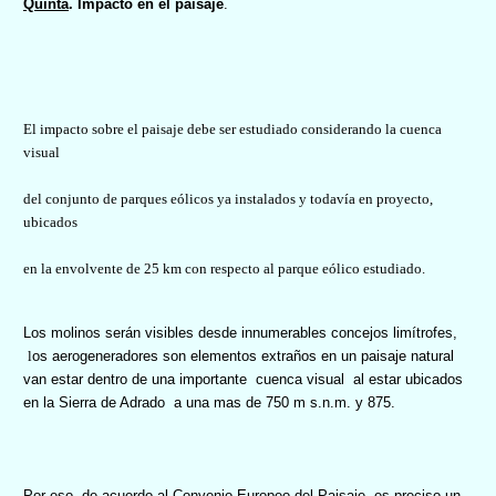
Quinta
. Impacto en el paisaje
.
El impacto sobre el paisaje debe ser estudiado considerando la cuenca
visual
del conjunto de parques eólicos ya instalados y todavía en proyecto,
ubicados
en la envolvente de 25 km con respecto al parque eólico estudiado.
Los molinos serán visibles desde innumerables concejos limítrofes,
l
os aerogeneradores son elementos extraños en un paisaje natural
van estar dentro de una importante
cuenca visual
al estar ubicados
en la Sierra de Adrado
a una mas de 750 m s.n.m. y 875.
Por eso, de acuerdo al Convenio Europeo del Paisaje, es preciso un