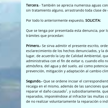
Tercera
.- También se aprecia numerosa aguas cont
sin tratamiento alguno, arrastrando toda clase de 
Por todo lo anteriormente expuesto,
SOLICITA:
Que se tenga por presentada esta denuncia, por lo
trámites que procedan:
Primero.-
Se sirva admitir el presente escrito, ord
esclarecimiento de los hechos
denunciados, y la d
lugar, de acuerdo la Ley de Calidad Ambiental, q
administrativa con el fin de evitar o, cuando ello 
atmósfera, del agua y del suelo, así como potenc
prevención, mitigación y adaptación al cambio clim
Segundo.-
Que se ordene incoar el correspondient
recaiga en el
mismo, además de las sanciones que 
1
reparar el daño causado
, y subsidiariamente, qu
reparados, imponiéndose al infractor las multas c
de no realizar voluntariamente la reparación o i