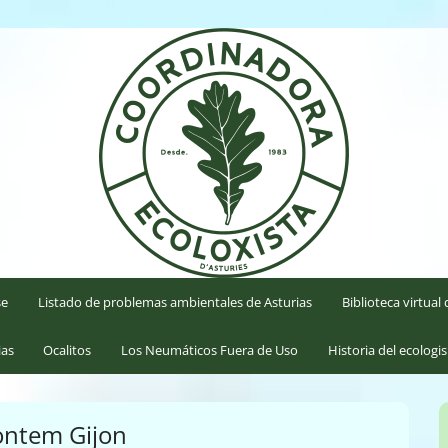
'Asturies
se
Listado de problemas ambientales de Asturias
Biblioteca virtua
ias
Ocalitos
Los Neumáticos Fuera de Uso
Historia del ecologi
ontem Gijon