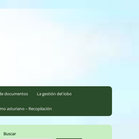
l de documentos
La gestión del lobo
smo asturiano – Recopilación
Buscar