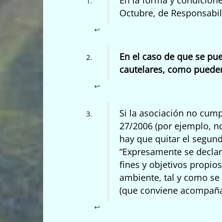
Octubre, de Responsabi
↩︎
En el caso de que se p
cautelares, como pueden
↩︎
Si la asociación no cumpl
27/2006 (por ejemplo, n
hay que quitar el segund
“Expresamente se declar
fines y objetivos propio
ambiente, tal y como se 
(que conviene acompaña
↩︎