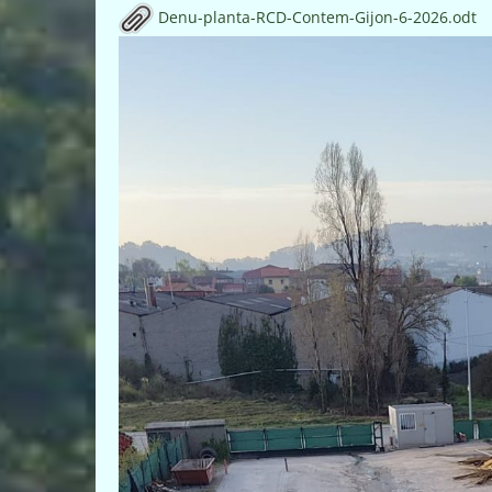
Denu-planta-RCD-Contem-Gijon-6-2026.odt