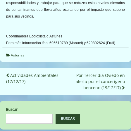
responsabilidades y trabajar para que se reduzca estos niveles elevados
de contaminantes que lleva años ocultando por el impacto que supone
para sus vecinos.
Coordinadora Ecoloxista d’Asturies
Para más información tfno. 696619789 (Manuel) y 629892624 (Fruti)
Asturias
Navegación
Actividades Ambientales
Por Tercer día Oviedo en
(17/12/17)
alerta por el cancerigeno
de
benceno (19/12/17)
entradas
Buscar
BUSCAR