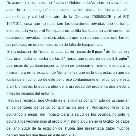
De acuerdo a los datos que facilita el Gobierno de Asturias en su web de
acuerdo a la obligación de comunicación diaria de contaminación
atmosférica y calidad del aire de la Directiva 2008/50/CE y el R.D
102/2011, cosa que no hace con las estaciones privadas que de forma
intencionada ya que el Principado no facilita los datos en continuo de las
estaciones privadas monitorizadas porque son peores datos que las de
las públicas, en una demostración de falta de trasparencia.
3
En la estación de Trubia se alcanzaron picos de
9
µg/m
de benceno y
3
hay una media la media de las 24 horas que presenta es de
5,2
µg/m
.
Los picos de contaminación también se aprecian en menor medida a la
misma hora en la estación de Ventanielles que es la otra estación que da
los datos en continuo de este peligroso contaminante en el concejo y está
a 14 kilómetros, lo que da idea de la gravedad del problema que afecta a
miles de vecinos del entorno.
Hay que recordar que Oviedo es el sitio más contaminado de España en
el cancerígeno benceno, contaminación que el Principado lleva años
ocultando a pesar del impacto para la salud de los vecinos, no solo lo
oculta a los vecinos sino al propio Ministerio a quien no le facilito los datos
del año 2016 de la estación de Trubia que presentaba datos muchos
peores que los que lleva en este año 2017.