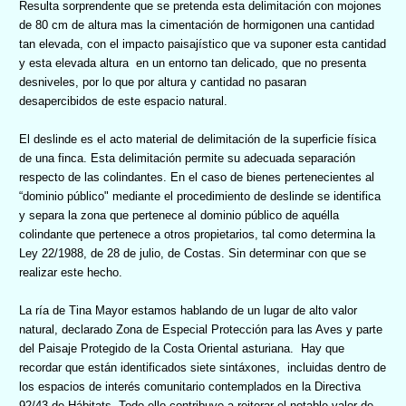
Resulta sorprendente que se pretenda esta delimitación con mojones
de 80 cm de altura mas la cimentación de hormigonen una cantidad
tan elevada, con el impacto paisajístico que va suponer esta cantidad
y esta elevada altura
en un entorno tan delicado, que no presenta
desniveles, por lo que por altura y cantidad no pasaran
desapercibidos de este espacio natural.
El deslinde es el acto material de delimitación de la superficie física
de una finca. Esta delimitación permite su adecuada separación
respecto de las colindantes. En el caso de bienes pertenecientes al
“dominio público" mediante el procedimiento de deslinde se identifica
y separa la zona que pertenece al dominio público de aquélla
colindante que pertenece a otros propietarios, tal como determina la
Ley 22/1988, de 28 de julio, de Costas. Sin determinar con que se
realizar este hecho.
La ría de Tina Mayor estamos hablando de un lugar de alto valor
natural, declarado Zona de Especial Protección para las Aves y parte
del Paisaje Protegido de la Costa Oriental asturiana.
Hay que
recordar que están identificados siete sintáxones,
incluidas dentro de
los espacios de interés comunitario contemplados en la Directiva
92/43 de Hábitats. Todo ello contribuye a reiterar el notable valor de