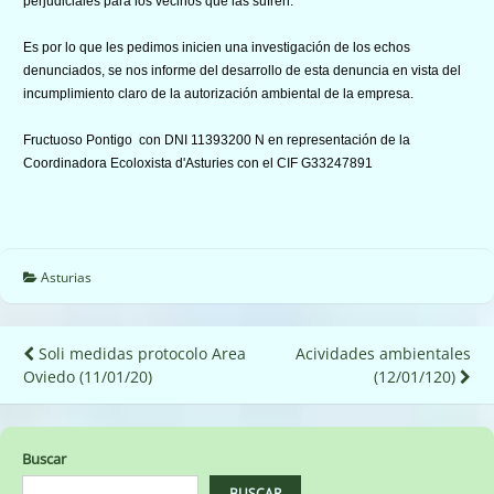
perjudiciales para los vecinos que las sufren.
Es por lo que les pedimos inicien una investigación de los echos
denunciados, se nos informe del desarrollo de esta denuncia en vista del
incumplimiento claro de la autorización ambiental de la empresa.
Fructuoso Pontigo con DNI 11393200 N en representación de la
Coordinadora Ecoloxista d'Asturies con el CIF G33247891
Asturias
Navegación
Soli medidas protocolo Area
Acividades ambientales
Oviedo (11/01/20)
(12/01/120)
de
entradas
Buscar
BUSCAR