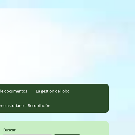
l de documentos
La gestión del lobo
smo asturiano – Recopilación
Buscar