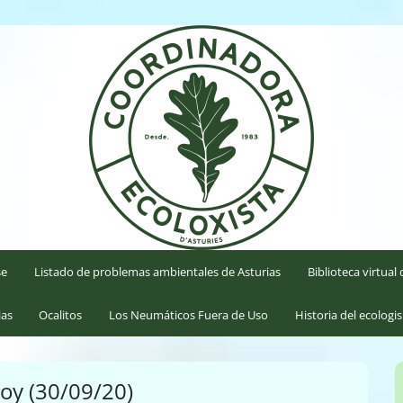
'Asturies
se
Listado de problemas ambientales de Asturias
Biblioteca virtua
ias
Ocalitos
Los Neumáticos Fuera de Uso
Historia del ecologi
oy (30/09/20)