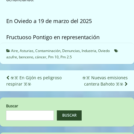
En
Oviedo
a
19
de
marzo
del 202
5
Fructuoso Pontigo en representación
Aire
,
Asturias
,
Contaminación
,
Denuncias
,
Industria
,
Oviedo
azufre
,
benceno
,
cáncer
,
Pm 10
,
Pm 2.5
Navegación
☣️☠️ En Gijón es peligroso
☣️☠️ Nuevas emisiones
respirar ☠️☣️
cantera Bahoto ☠️☣️
de
entradas
Buscar
BUSCAR