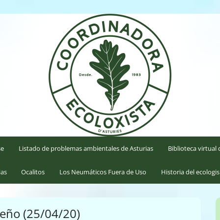
'Asturies
se
Listado de problemas ambientales de Asturias
Biblioteca virtua
ias
Ocalitos
Los Neumáticos Fuera de Uso
Historia del ecologi
eño (25/04/20)