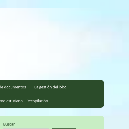
l de documentos
La gestión del lobo
smo asturiano – Recopilación
Buscar