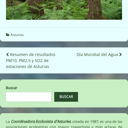
Asturias
Navegación
Resumen de resultados
Día Mundial del Agua
PM10, PM2,5 y SO2 de
de
estaciones de Asturias
entradas
Buscar
BUSCAR
La
Coordinadora Ecoloxista d'Asturies
, creada en 1987, es una de las
asociaciones ecologistas con mayor trayectoria y más activas de