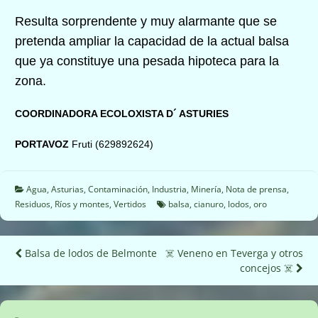
Resulta sorprendente y muy alarmante
que se
pretenda ampliar la capacidad de la actual balsa
que ya constituye una pesada hipoteca para la
zona.
COORDINADORA ECOLOXISTA D´ ASTURIES
PORTAVOZ
Fruti (629892624)
Agua
,
Asturias
,
Contaminación
,
Industria
,
Minería
,
Nota de prensa
,
Residuos
,
Ríos y montes
,
Vertidos
balsa
,
cianuro
,
lodos
,
oro
Navegación
Balsa de lodos de Belmonte
☠️ Veneno en Teverga y otros
concejos ☠️
de
entradas