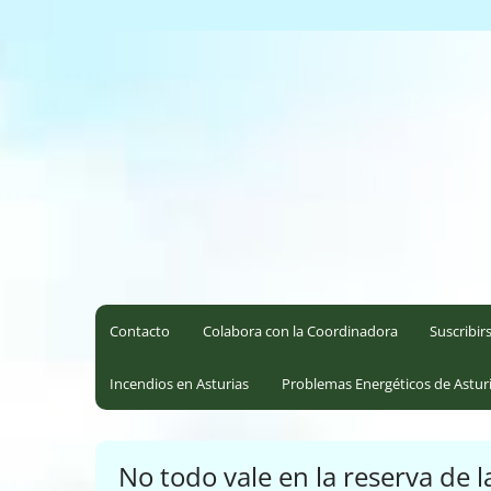
Saltar
al
Coordinadora Ecoloxista d
contenido
Contacto
Colabora con la Coordinadora
Suscribir
Incendios en Asturias
Problemas Energéticos de Astur
No todo vale en la reserva de l