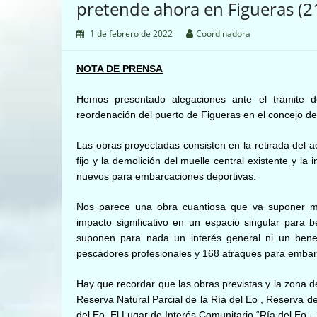
pretende ahora en Figueras (2
1 de febrero de 2022
Coordinadora
NOTA DE PRENSA
Hemos presentado alegaciones ante el trámite d
reordenación del puerto de Figueras en el concejo de
Las obras proyectadas consisten en la retirada del ac
fijo y la demolición del muelle central existente y l
nuevos para embarcaciones deportivas.
Nos parece una obra cuantiosa que va suponer má
impacto significativo en un espacio singular para 
suponen para nada un interés general ni un benefi
pescadores profesionales y 168 atraques para embar
Hay que recordar que l
as obras previstas y la zona d
Reserva Natural Parcial de la Ría del Eo ,
Reserva de
del Eo,
E
l Lugar de Interés Comunitario “Ría del Eo 