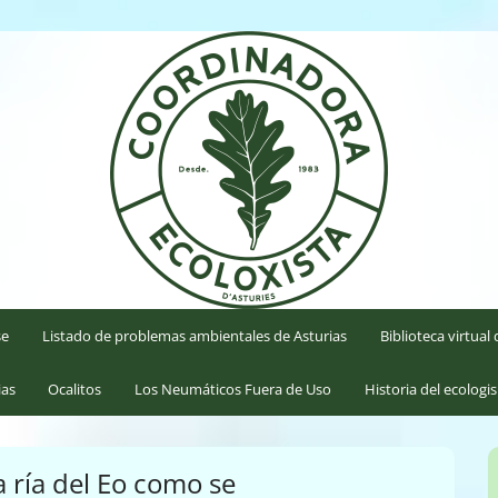
'Asturies
se
Listado de problemas ambientales de Asturias
Biblioteca virtua
ias
Ocalitos
Los Neumáticos Fuera de Uso
Historia del ecologi
a ría del Eo como se