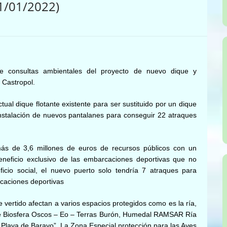
1/01/2022)
e consultas ambientales del proyecto de nuevo dique y
 Castropol.
tual dique flotante existente para ser sustituido por un dique
a instalación de nuevos pantalanes para conseguir 22 atraques
s de 3,6 millones de euros de recursos públicos con un
beneficio exclusivo de las embarcaciones deportivas que no
cio social, el nuevo puerto solo tendría 7 atraques para
caciones deportivas
e vertido afectan a varios espacios protegidos
como es la ría,
 Biosfera Oscos – Eo – Terras Burón, Humedal RAMSAR Ría
– Playa de Barayo”,
La Zona Especial protección para las Aves