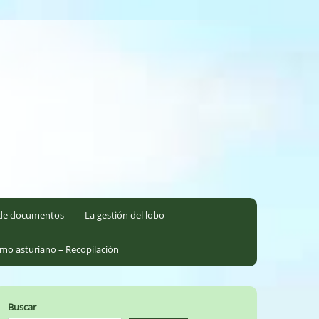
l de documentos
La gestión del lobo
smo asturiano – Recopilación
Buscar