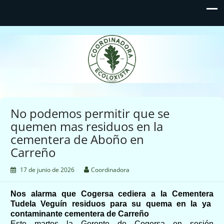
Coordinadora Ecoloxista
d'Asturies
No podemos permitir que se
quemen mas residuos en la
cementera de Aboño en
Carreño
17 de junio de 2026
Coordinadora
Nos alarma
que Cogersa cediera a la
Cementera
Tudela Veguín
residuos
para su
quema en
la ya
contaminante cementera de Carreño
Este
martes la Gerente de Cogersa
en sesión