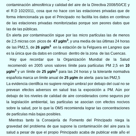
contaminación atmosférica y calidad del aire de la Directiva 2008/50/CE y
el R.D 102/2011, cosa que no hace con las estaciones privadas que de
forma intencionada ya que el Principado no facilita los datos en continuo
de las estaciones privadas monitorizadas porque son peores datos que
las de las públicas.
En alerta por contaminación sigue por las micro partículas las de menos
3
de 2,5 micras con picos de
47
µg/m
, y una media de las últimas 24 horas
3
de las PM2,5, de
26 µg/m
en la estación de la Felguera en Langreo que
es la única que da datos en continuo dentro de la zona de las Cuencas.
Hay que recordar que la Organización Mundial de la Salud
recomendó en 2005 unos valores límite para partículas PM 2,5 en
10
3
3
µg/m
y un límite de
25 µg/m
para las 24 horas y la tolerante normativa
española marca un límite anual de
25 µg/m
de alerta
para las PM2,5
La evidencia científica no sugiere ningún umbral por debajo del cual no se
prevean efectos adversos en salud tras la exposición a PM. Aún por
debajo de los niveles de calidad de aire considerados como seguros por
la legislación ambiental, las partículas se asocian con efectos nocivos
sobre la salud, por lo que la OMS recomienda lograr las concentraciones
de partículas más bajas posibles.
Mientras tanto la Consejería de Fomento del Principado niega la
gravedad del problema de que supone la contaminación del aire para la
salud a pesar de que el propio Principado acaba de publicar este año el