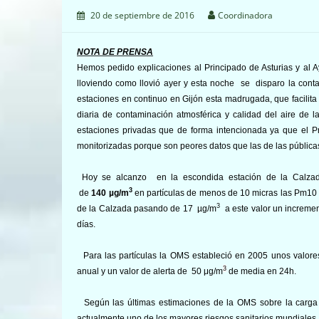
20 de septiembre de 2016
Coordinadora
NOTA DE PRENSA
Hemos pedido explicaciones al Principado de Asturias y al
lloviendo como llovió ayer y esta noche se disparo la cont
estaciones en continuo en Gijón esta madrugada, que facilit
diaria de contaminación atmosférica y calidad del aire de 
estaciones privadas que de forma intencionada ya que el Pri
monitorizadas porque son peores datos que las de las pública
Hoy se alcanzo en la escondida estación de la Calzad
3
de
140 µg/m
en partículas de menos de 10 micras las Pm10 (e
3
de la Calzada pasando de 17
µg/m
a este valor un incremen
días.
Para las partículas la OMS estableció en 2005 unos valores
3
anual y un valor de alerta de 50 μg/m
de media en 24h.
Según las últimas estimaciones de la OMS sobre la carga m
actualmente uno de los mayores riesgos sanitarios mundiales.