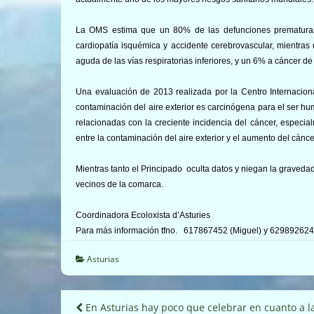
La OMS estima que un 80% de las defunciones prematuras 
cardiopatía isquémica y accidente cerebrovascular, mientra
aguda de las vías respiratorias inferiores, y un 6% a cáncer d
Una evaluación de 2013 realizada por la Centro Internacion
contaminación del aire exterior es carcinógena para el ser h
relacionadas con la creciente incidencia del cáncer, espec
entre la contaminación del aire exterior y el aumento del cáncer
Mientras tanto el Principado oculta datos y niegan la graveda
vecinos de la comarca.
Coordinadora Ecoloxista d’Asturies
Para más información tfno. 617867452 (Miguel) y 629892624 
Asturias
Navegación
En Asturias hay poco que celebrar en cuanto a l