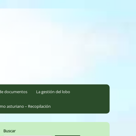
l de documentos
La gestión del lobo
smo asturiano – Recopilación
Buscar