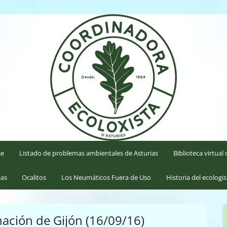
'Asturies
se
Listado de problemas ambientales de Asturias
Biblioteca virtua
ias
Ocalitos
Los Neumáticos Fuera de Uso
Historia del ecologi
nación de Gijón (16/09/16)