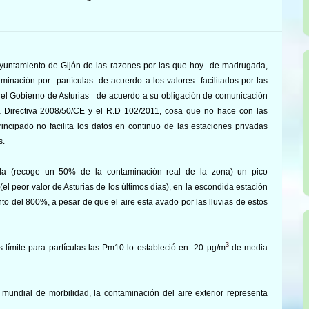
 Ayuntamiento de Gijón de las razones por las que hoy de madrugada,
aminación por partículas de acuerdo a l
os valores facilitados por las
a el Gobierno de Asturias
de acuerdo a su obligación de comunicación
la Directiva 2008/50/CE y el R.D 102/2011, cosa que no hace con las
ncipado no facilita los datos en continuo de las estaciones privadas
s.
a (recoge un 50% de la contaminación real de la zona) un pico
l peor valor de Asturias de los últimos días), en la escondida estación
to del 800%, a pesar de que el aire esta avado por las lluvias de estos
3
 límite para partículas las Pm10 lo estableció en 20 μg/m
de media
undial de morbilidad, la contaminación del aire exterior representa