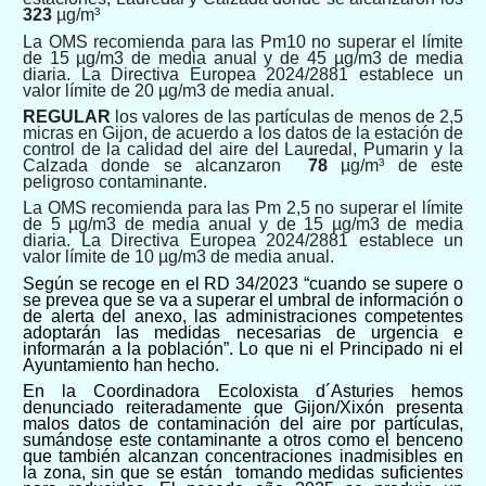
323
µg/m³
La OMS recomienda para las Pm10 no superar el límite
de 15 µg/m3 de media anual y de 45 µg/m3 de media
diaria. La Directiva Europea 2024/2881 establece un
valor límite de 20 µg/m3 de media anual.
R
EGULAR
los valores de las partículas de menos de 2,5
micras en Gijon, de acuerdo a los datos de la estación de
control de la calidad del aire del Lauredal, Pumarin y la
Calzada donde se alcanzaron
78
µg/m³ de este
peligroso contaminante.
La OMS recomienda para las Pm 2,5 no superar el límite
de 5 µg/m3 de media anual y de 15 µg/m3 de media
diaria. La Directiva Europea 2024/2881 establece un
valor límite de 10 µg/m3 de media anual.
Según se recoge en el RD 34/2023 “cuando se supere o
se prevea que se va a superar el umbral de información o
de alerta del anexo, las administraciones competentes
adoptarán las medidas necesarias de urgencia e
informarán a la población”. Lo que ni el Principado ni el
Ayuntamiento han hecho.
En la Coordinadora Ecoloxista d´Asturies hemos
denunciado reiteradamente que Gijon/Xixón presenta
malos datos de contaminación del aire por partículas,
sumándose este contaminante a otros como el benceno
que también alcanzan concentraciones inadmisibles en
la zona, sin que se están tomando medidas suficientes