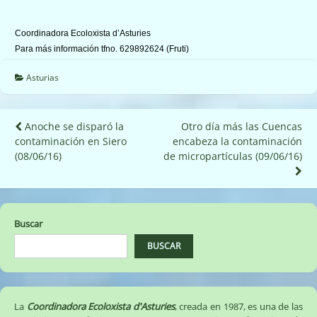
Coordinadora Ecoloxista d’Asturies
Para más información tfno. 629892624 (Fruti)
Asturias
Navegación
Anoche se disparó la
Otro día más las Cuencas
contaminación en Siero
encabeza la contaminación
de
(08/06/16)
de micropartículas (09/06/16)
entradas
Buscar
BUSCAR
La
Coordinadora Ecoloxista d'Asturies
, creada en 1987, es una de las