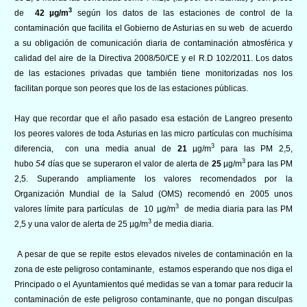
3
de
42 µg/m
según los datos de las estaciones de control de la
contaminación que facilita el Gobierno de Asturias en su web
de acuerdo
a su obligación de comunicación diaria de contaminación atmosférica y
calidad del aire de la Directiva 2008/50/CE y el R.D 102/2011. Los datos
de las estaciones privadas que también tiene monitorizadas nos los
facilitan porque son peores que los de las estaciones públicas.
Hay que recordar que el año pasado esa estación de Langreo presento
los peores valores de toda Asturias en las micro partículas con muchísima
3
diferencia, con una media anual de
21
µg/m
para las PM 2,5,
3
hubo
54
días que se superaron el valor de alerta de
25
µg/m
para las PM
2,5. Superando ampliamente los valores recomendados por la
Organización Mundial de la Salud (OMS) recomendó en 2005 unos
3
valores límite para partículas de 10 µg/m
de media diaria para las PM
3
2,5 y una valor de alerta de 25 µg/m
de media diaria.
A pesar de que se repite estos elevados niveles de contaminación en la
zona de este peligroso contaminante, estamos esperando que nos diga el
Principado o el Ayuntamientos qué medidas se van a tomar para reducir la
contaminación de este peligroso contaminante, que no pongan disculpas