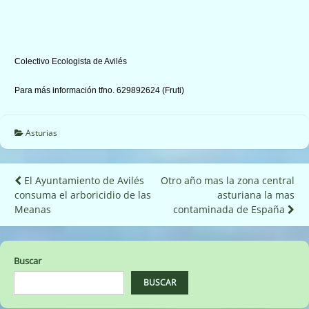
Colectivo Ecologista de Avilés
Para más información tfno. 629892624 (Fruti)
Asturias
Navegación
El Ayuntamiento de Avilés
Otro año mas la zona central
consuma el arboricidio de las
asturiana la mas
de
contaminada de España‏
entradas
Buscar
BUSCAR