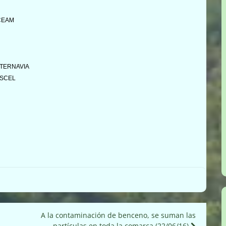
SCEAM
SALTERNAVIA
 ASCEL
A la contaminación de benceno, se suman las
partículas en toda la comarca (22/06/16)