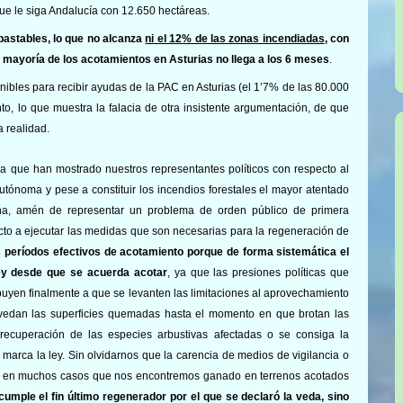
que
le siga Andalucía con 12.650 hectáreas.
pastables, lo que no alcanza
ni el 12% de las zonas incendiadas
, con
a mayoría de los acotamientos en Asturias no llega a los 6 meses
.
onibles para recibir ayudas de la PAC en Asturias (el 1’7% de las 80.000
nto, lo que muestra la falacia de otra insistente argumentación, de que
 realidad.
ia que han mostrado nuestros representantes políticos con respecto al
ónoma y pese a constituir los incendios forestales el mayor atentado
iana, amén de representar un problema de orden público de primera
ecto a ejecutar las medidas que son necesarias para la regeneración de
s períodos efectivos de acotamiento porque de forma sistemática el
ey
desde que se acuerda acotar
, ya que las presiones políticas que
ibuyen finalmente a que se levanten las limitaciones al aprovechamiento
 vedan las superficies quemadas hasta el momento en que brotan las
ecuperación de las especies arbustivas afectadas o se consiga la
o marca la ley. Sin olvidarnos que la carencia de medios de vigilancia o
ten en muchos casos que nos encontremos ganado en terrenos acotados
cumple el fin último regenerador por el que se declaró la veda, sino