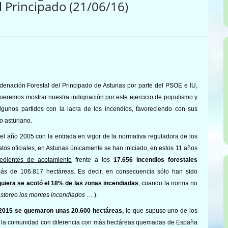
l Principado (21/06/16)
enación Forestal del Principado de Asturias por parte del PSOE e IU,
 queremos mostrar nuestra
indignación por este ejercicio de populismo y
lgunos partidos con la lacra de los incendios, favoreciendo con sus
io asturiano.
el año 2005 con la entrada en vigor de la normativa reguladora de los
os oficiales, en Asturias únicamente se han iniciado, en estos 11 años
edientes de acotamiento
frente a los
17.656 incendios forestales
ás de 106.817 hectáreas. Es decir, en consecuencia sólo han sido
iquiera se acotó el 18% de las zonas incendiadas
, cuando la norma no
astoreo los montes incendiados
… ).
 2015 se quemaron unas 20.600 hectáreas,
lo que supuso uno de los
ra la comunidad con diferencia con más hectáreas quemadas de España