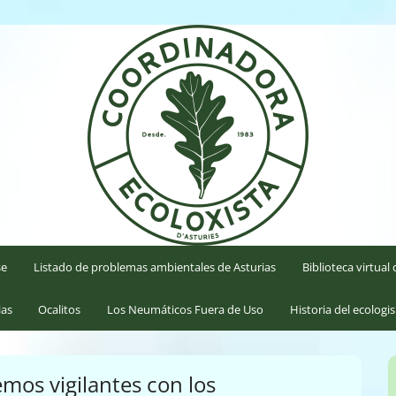
'Asturies
se
Listado de problemas ambientales de Asturias
Biblioteca virtua
ias
Ocalitos
Los Neumáticos Fuera de Uso
Historia del ecologi
mos vigilantes con los