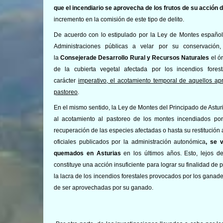
que el incendiario se aprovecha de los frutos de su acción d
incremento en la comisión de este tipo de delito.
De acuerdo con lo estipulado por la Ley de Montes español
Administraciones públicas a velar por su conservación,
la
Consejera
de Desarrollo Rural y Recursos Naturales
el ó
de la cubierta vegetal afectada por los incendios fore
carácter
imperativo, el acotamiento temporal de aquellos apr
pastoreo
.
En el mismo sentido, la Ley de Montes del Principado de Astu
al acotamiento al pastoreo de los montes incendiados po
recuperación de las especies afectadas o hasta su restitución a
oficiales publicados por la administración autonómica
, se 
quemados en Asturias
en los últimos años. Esto, lejos 
constituye una acción insuficiente para lograr su finalidad de
la lacra de los incendios forestales provocados por los ganade
de ser aprovechadas por su ganado.