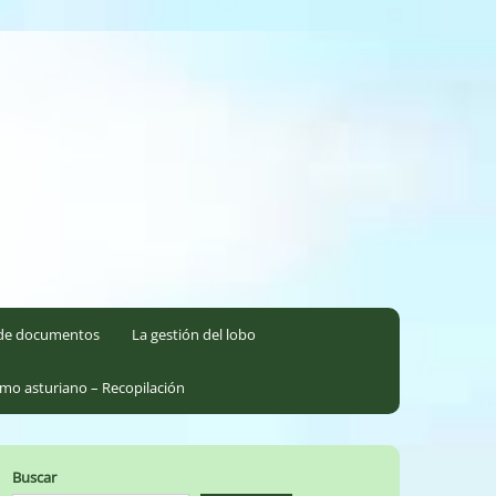
l de documentos
La gestión del lobo
smo asturiano – Recopilación
Buscar