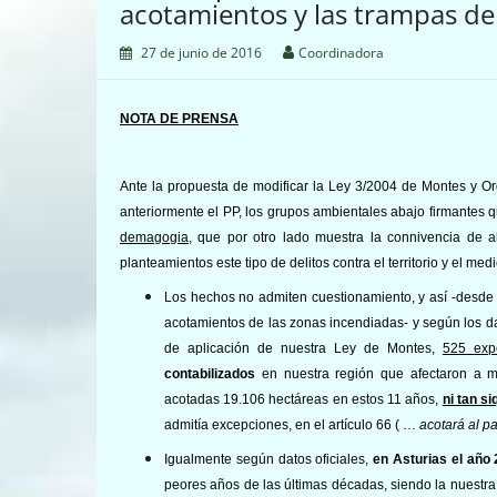
acotamientos y las trampas de
27 de junio de 2016
Coordinadora
NOTA DE PRENSA
Ante la propuesta de modificar
la Ley 3/2004 de Montes y Ord
anteriormente el PP,
los grupos ambientales abajo firmantes
demagogia
, que por otro lado muestra la
connivencia de a
planteamientos este tipo de delitos contra el territorio y el med
Los hechos no admiten cuestionamiento, y así -d
esde 
acotamientos de las zonas incendiadas- y según los dat
de aplicación de nuestra Ley de Montes,
525 exp
contabilizados
en nuestra región que afectaron a m
acotadas 19.106 hectáreas en estos 11 años,
ni tan s
admitía excepciones, en el artículo 66 ( …
acotará al p
Igualmente según datos oficiales,
en Asturias el año
peores años de las últimas décadas, siendo la nuest