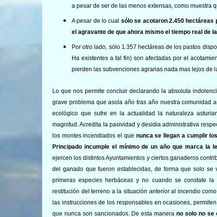
a pesar de ser de las menos extensas, como muestra 
A pesar de lo cual
sólo se acotaron 2.450 hectáreas 
el agravante de que ahora mismo el tiempo real de l
Por otro lado, sólo 1.357 hectáreas de los pastos disp
Ha existentes a tal fin) son afectadas por el acotamie
pierden las subvenciones agrarias nada mas lejos de la
Lo que nos permite concluir declarando la absoluta indolenc
grave problema que asola año tras año nuestra comunidad aut
ecológico que sufre en la actualidad la naturaleza astur
magnitud. Acredita la pasividad y desidia administrativa resp
los montes incendiados el que
nunca se llegan a cumplir lo
Principado incumple el mínimo de un año que marca la l
ejercen los distintos Ayuntamientos y ciertos ganaderos contr
del ganado que fueron establecidas, de forma que solo se
primeras especies herbáceas y no cuando se constate la r
restitución del terreno a la situación anterior al incendio com
las instrucciones de los responsables en ocasiones, permi
que nunca son sancionados. De esta manera
no solo no se 