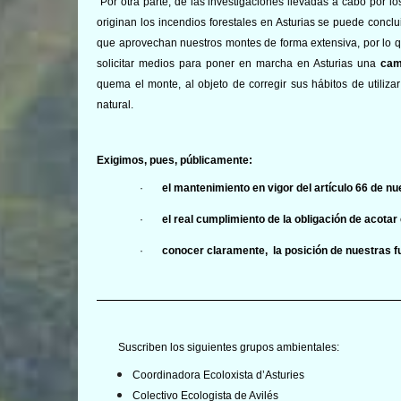
Por otra parte, de las investigaciones llevadas a cabo por 
originan los incendios forestales en Asturias se puede con
que aprovechan nuestros montes de forma extensiva, por lo q
solicitar medios para poner en marcha en Asturias una
cam
quema el monte, al objeto de corregir sus hábitos de utiliz
natural.
Exigimos, pues, públicamente:
·
el mantenimiento en vigor del artículo 66 de n
·
el real cumplimiento de la obligación de acotar
·
conocer claramente, la posición de nuestras fu
Suscriben los siguientes grupos ambientales:
Coordinadora Ecoloxista d’Asturies
Colectivo Ecologista de Avilés