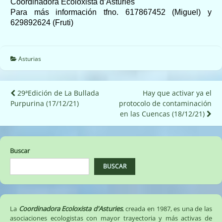
Coordinadora Ecoloxista d’Asturies
Para más información tfno. 617867452 (Miguel) y
629892624 (Fruti)
Asturias
Navegación
29ªEdición de La Bullada
Hay que activar ya el
Purpurina (17/12/21)
protocolo de contaminación
de
en las Cuencas (18/12/21)
entradas
Buscar
BUSCAR
La
Coordinadora Ecoloxista d'Asturies
, creada en 1987, es una de las
asociaciones ecologistas con mayor trayectoria y más activas de