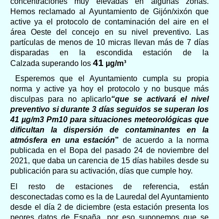
concentraciones muy elevadas en algunas zonas.
Hemos reclamado al
Ayuntamiento de Gijón/xixón
que
active ya el protocolo de contaminación del aire en el
área
Oeste del concejo
en su nivel preventivo. Las
partículas de menos de
10
micras
llevan
más de
7
días
disparadas en
la
escondida
estación
de la
41
Calzada
superando los
µg/m³
Esperemos que
el Ayuntamiento
cumpla
su propia
norma
y active ya hoy el protocolo y no busque más
disculpas para no aplicarlo
“que se activará el nivel
preventivo si durante 3 días seguidos se superan los
4
1
µg/m3 Pm10
para situaciones meteorológicas que
dificultan la dispersión de contaminantes en la
atmósfera
en una estación
”
de acuerdo a la norma
publicada en el Bopa del pasado 2
4
de noviembre del
2021,
que daba un carencia de 15 días habiles desde su
publicación para su activación, días que cumple hoy.
El
resto de estaciones
de referencia,
están
desconectadas como es la de Lauredal del Ayuntamiento
desde el día 2
de diciembre
(esta estación presenta los
peores datos de España, por eso s
uponemos que s
e